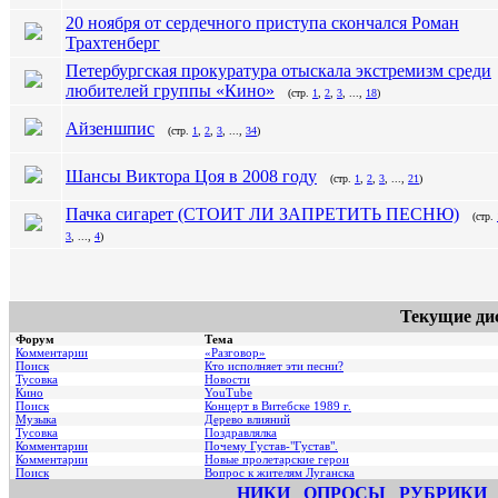
20 ноября от сердечного приступа скончался Роман
Трахтенберг
Петербургская прокуратура отыскала экстремизм среди
любителей группы «Кино»
(стр.
1
,
2
,
3
, ...,
18
)
Айзеншпис
(стр.
1
,
2
,
3
, ...,
34
)
Шансы Виктора Цоя в 2008 году
(стр.
1
,
2
,
3
, ...,
21
)
Пачка сигарет (СТОИТ ЛИ ЗАПРЕТИТЬ ПЕСНЮ)
(стр.
3
, ...,
4
)
Текущие ди
Форум
Тема
Комментарии
«Разговор»
Поиск
Кто исполняет эти песни?
Тусовка
Новости
Кино
YouTube
Поиск
Концерт в Витебске 1989 г.
Музыка
Дерево влияний
Тусовка
Поздравлялка
Комментарии
Почему Густав-"Густав".
Комментарии
Hовые пролетарские герои
Поиск
Вопрос к жителям Луганска
НИКИ
ОПРОСЫ
РУБРИКИ