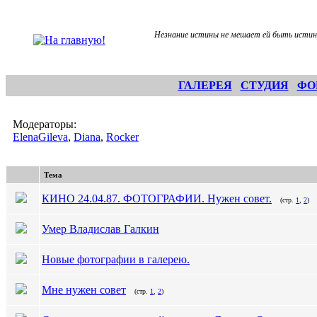
Незнание истины не мешает ей быть истин
ГАЛЕРЕЯ
СТУДИЯ
ФО
Модераторы:
ElenaGileva
,
Diana
,
Rocker
Тема
КИНО 24.04.87. ФОТОГРАФИИ. Нужен совет.
(стр.
1
,
2
)
Умер Владислав Галкин
Новые фотографии в галерею.
Мне нужен совет
(стр.
1
,
2
)