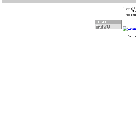
Copyright
Исп
без ра
Загруз