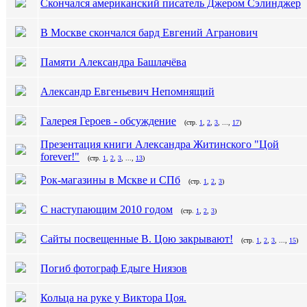
Скончался американский писатель Джером Сэлинджер
В Москве скончался бард Евгений Агранович
Памяти Александра Башлачёва
Александр Евгеньевич Непомнящий
Галерея Героев - обсуждение
(стр.
1
,
2
,
3
, ...,
17
)
Презентация книги Александра Житинского "Цой
forever!"
(стр.
1
,
2
,
3
, ...,
13
)
Рок-магазины в Мскве и СПб
(стр.
1
,
2
,
3
)
С наступающим 2010 годом
(стр.
1
,
2
,
3
)
Сайты посвещенные В. Цою закрывают!
(стр.
1
,
2
,
3
, ...,
15
)
Погиб фотограф Едыге Ниязов
Кольца на руке у Виктора Цоя.