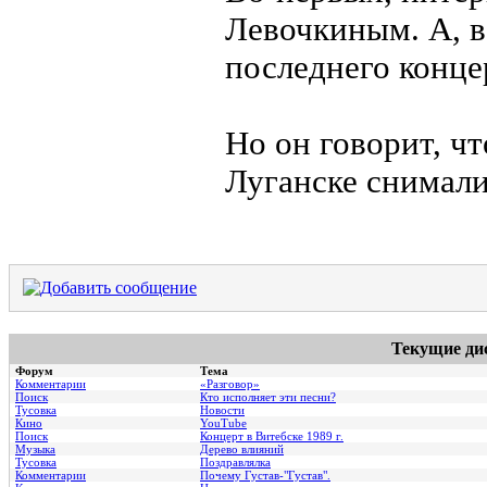
Левочкиным. А, в
последнего конце
Но он говорит, чт
Луганске снимали 
Текущие ди
Форум
Тема
Комментарии
«Разговор»
Поиск
Кто исполняет эти песни?
Тусовка
Новости
Кино
YouTube
Поиск
Концерт в Витебске 1989 г.
Музыка
Дерево влияний
Тусовка
Поздравлялка
Комментарии
Почему Густав-"Густав".