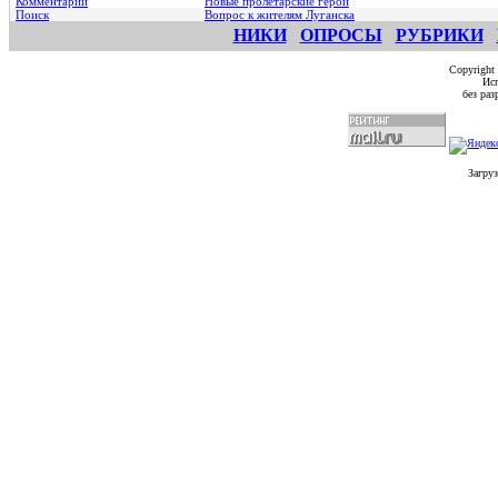
Комментарии
Hовые пролетарские герои
Поиск
Вопрос к жителям Луганска
НИКИ
ОПРОСЫ
РУБРИКИ
Copyright
Исп
без ра
Загруз