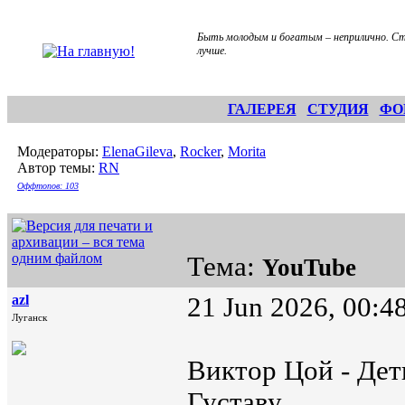
Быть молодым и богатым – неприлично. С
лучше.
ГАЛЕРЕЯ
СТУДИЯ
ФО
Модераторы:
ElenaGileva
,
Rocker
,
Morita
Автор темы:
RN
Оффтопов: 103
Тема:
YouTube
azl
21 Jun 2026, 00:4
Луганск
Виктор Цой - Дет
Густаву