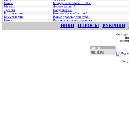
Поиск
Концерт в Витебске 1989 г.
Музыка
Дерево влияний
Тусовка
Поздравлялка
Комментарии
Почему Густав-"Густав".
Комментарии
Hовые пролетарские герои
Поиск
Вопрос к жителям Луганска
НИКИ
ОПРОСЫ
РУБРИКИ
Copyright
Исп
без ра
Загру