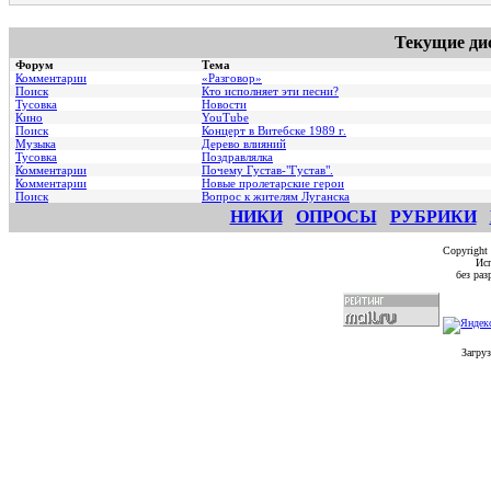
Текущие ди
Форум
Тема
Комментарии
«Разговор»
Поиск
Кто исполняет эти песни?
Тусовка
Новости
Кино
YouTube
Поиск
Концерт в Витебске 1989 г.
Музыка
Дерево влияний
Тусовка
Поздравлялка
Комментарии
Почему Густав-"Густав".
Комментарии
Hовые пролетарские герои
Поиск
Вопрос к жителям Луганска
НИКИ
ОПРОСЫ
РУБРИКИ
Copyright
Исп
без ра
Загруз