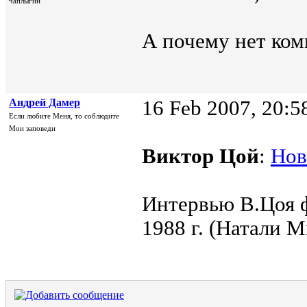
чаплыгин
А почему нет ко
Андрей Дамер
16 Feb 2007, 20:5
Если любите Меня, то соблюдите
Мои заповеди
Виктор Цой
:
Hов
Интервью В.Цоя ф
1988 г. (Натали М