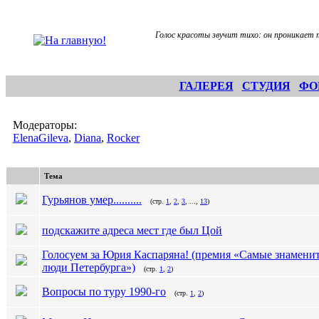
Голос красоты звучит тихо: он проникает 
ГАЛЕРЕЯ
СТУДИЯ
ФО
Модераторы:
ElenaGileva
,
Diana
,
Rocker
Тема
Гурьянов умер..........
(стр.
1
,
2
,
3
, ...,
13
)
подскажите адреса мест где был Цой
Голосуем за Юрия Каспаряна! (премия «Самые знамени
люди Петербурга»)
(стр.
1
,
2
)
Вопросы по туру 1990-го
(стр.
1
,
2
)