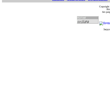
Copyright
Исп
без ра
Загруз