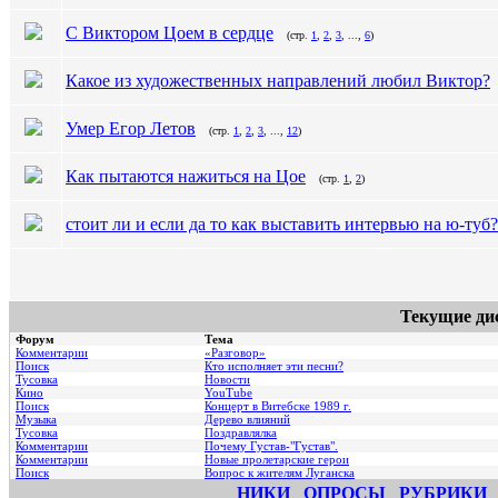
С Виктором Цоем в сердце
(стр.
1
,
2
,
3
, ...,
6
)
Какое из художественных направлений любил Виктор?
Умер Егор Летов
(стр.
1
,
2
,
3
, ...,
12
)
Как пытаются нажиться на Цое
(стр.
1
,
2
)
стоит ли и если да то как выставить интервью на ю-туб?
Текущие ди
Форум
Тема
Комментарии
«Разговор»
Поиск
Кто исполняет эти песни?
Тусовка
Новости
Кино
YouTube
Поиск
Концерт в Витебске 1989 г.
Музыка
Дерево влияний
Тусовка
Поздравлялка
Комментарии
Почему Густав-"Густав".
Комментарии
Hовые пролетарские герои
Поиск
Вопрос к жителям Луганска
НИКИ
ОПРОСЫ
РУБРИКИ