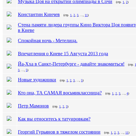
Музыка Цоя на открытии олимпиады в Сочи
(стр.
1
,
2
)
Константин Кинчев
(стр.
1
,
2
,
3
, ...,
11
)
Стена памяти лидера группы Кино Виктора Цоя появит
в Киеве
Спокойная ночь - Метелица.
Впечатления о Киеве 15 Августа 2013 года
Йа-Хха в Санкт-Петербурге - давайте знакомиться!
(стр.
3
, ...,
5
)
Новые художники
(стр.
1
,
2
,
3
, ...,
5
)
Кто она, ТА САМАЯ восьмиклассница?
(стр.
1
,
2
,
3
, ...,
4
)
Петр Мамонов
(стр.
1
,
2
,
3
)
Как вы относитесь к татуировкам?
Георгий Гурьянов в тяжелом состоянии
(стр.
1
,
2
,
3
, ...,
11
)