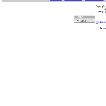
Copyright
Исп
без ра
Загруз