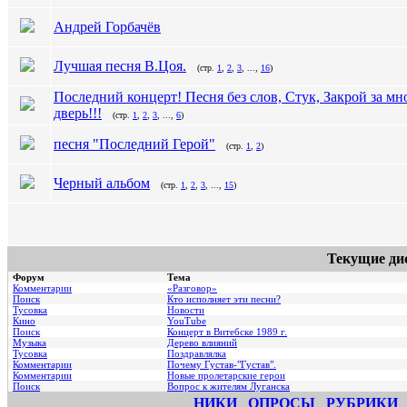
Андрей Горбачёв
Лучшая песня В.Цоя.
(стр.
1
,
2
,
3
, ...,
16
)
Последний концерт! Песня без слов, Стук, Закрой за мн
дверь!!!
(стр.
1
,
2
,
3
, ...,
6
)
песня "Последний Герой"
(стр.
1
,
2
)
Черный альбом
(стр.
1
,
2
,
3
, ...,
15
)
Текущие ди
Форум
Тема
Комментарии
«Разговор»
Поиск
Кто исполняет эти песни?
Тусовка
Новости
Кино
YouTube
Поиск
Концерт в Витебске 1989 г.
Музыка
Дерево влияний
Тусовка
Поздравлялка
Комментарии
Почему Густав-"Густав".
Комментарии
Hовые пролетарские герои
Поиск
Вопрос к жителям Луганска
НИКИ
ОПРОСЫ
РУБРИКИ