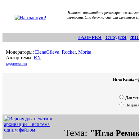
Никакая масштабная революция невозможна 
личности. Она должна сначала случиться в
ГАЛЕРЕЯ
СТУДИЯ
ФО
Модераторы:
ElenaGileva
,
Rocker
,
Morita
Автор темы:
RN
Оффтопов: 104
Игла Remix - 
Для ме
Не для 
Тема:
"Игла Реми