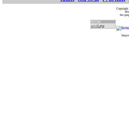
Copyright
Исп
без ра
Загруз