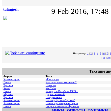
tulingosh
9 Feb 2016, 17:48
На страницу
1
|
2
|
3
|
4
|
5
|
6
|
7
|
8
|
38
|
39
Текущие ди
Форум
Тема
Комментарии
«Разговор»
Поиск
Кто исполняет эти песни?
Тусовка
Новости
Кино
YouTube
Поиск
Концерт в Витебске 1989 г.
Музыка
Дерево влияний
Тусовка
Поздравлялка
Комментарии
Почему Густав-"Густав".
Комментарии
Hовые пролетарские герои
Поиск
Вопрос к жителям Луганска
НИКИ
ОПРОСЫ
РУБРИКИ