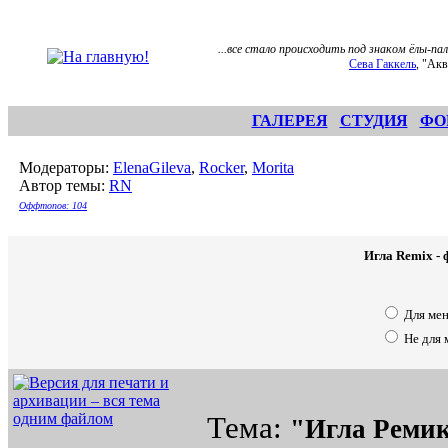
...все стало происходить под знаком ёлы-па
Сева Гаккель
, "Ак
ГАЛЕРЕЯ
СТУДИЯ
ФО
Модераторы:
ElenaGileva
,
Rocker
,
Morita
Автор темы:
RN
Оффтопов: 104
Игла Remix - 
Для ме
Не для 
Тема:
"Игла Реми