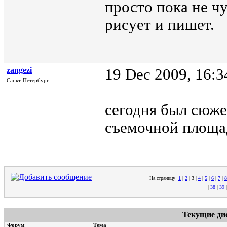
просто пока не ч
рисует и пишет.
zangezi
19 Dec 2009, 16:3
Санкт-Петербург
сегодня был сюже
съемочной площа
На страницу
1
|
2
|
3
|
4
|
5
|
6
|
7
|
8
|
38
|
39
Текущие ди
Форум
Тема