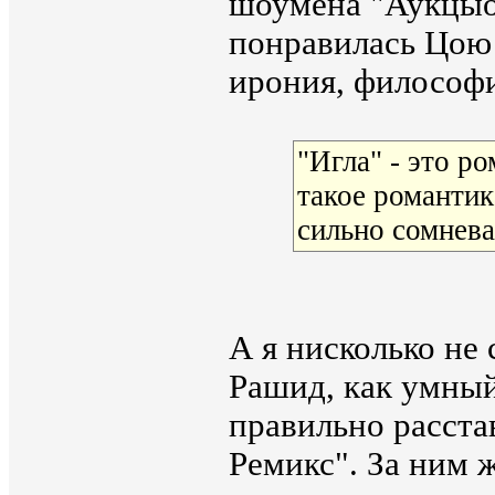
шоумена "Аукцыон
понравилась Цою
ирония, философи
"Игла" - это р
такое романтика
сильно сомнева
А я нисколько не
Рашид, как умный
правильно расста
Ремикс". За ним 