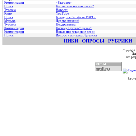
Комментарии
«Разговор»
Поиск
Кто исполняет эти песни?
Тусовка
Новости
Кино
YouTube
Поиск
Концерт в Витебске 1989 г.
Музыка
Дерево влияний
Тусовка
Поздравлялка
Комментарии
Почему Густав-"Густав".
Комментарии
Hовые пролетарские герои
Поиск
Вопрос к жителям Луганска
НИКИ
ОПРОСЫ
РУБРИКИ
Copyright
Исп
без ра
Загруз