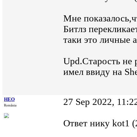
Мне показалось,ч
Битлз перекликае
таки это личные 
Upd.Старость не р
имел ввиду на She
НЕО
27 Sep 2022, 11:2
România
Ответ нику kot1 (