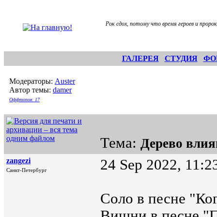
Рок сдох, потому что время героев и проро
ГАЛЕРЕЯ
СТУДИЯ
ФО
Модераторы:
Auster
Автор темы:
damer
Оффтопов: 17
Тема:
Дерево вли
zangezi
24 Sep 2022, 11:2
Санкт-Петербург
Соло в песне "Ког
Вишни в песне "П