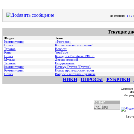
На страницу
1
|
2
Текущие ди
Форум
Тема
Комментарии
«Разговор»
Поиск
Кто исполняет эти песни?
Тусовка
Новости
Кино
YouTube
Поиск
Концерт в Витебске 1989 г.
Музыка
Дерево влияний
Тусовка
Поздравлялка
Комментарии
Почему Густав-"Густав".
Комментарии
Hовые пролетарские герои
Поиск
Вопрос к жителям Луганска
НИКИ
ОПРОСЫ
РУБРИКИ
Copyright
Исп
без ра
Загруз