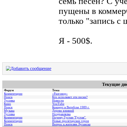
семь песен? С уче
пущены в коммерч
только "запись с
Я - 500$.
Текущие ди
Форум
Тема
Комментарии
«Разговор»
Поиск
Кто исполняет эти песни?
Тусовка
Новости
Кино
YouTube
Поиск
Концерт в Витебске 1989 г.
Музыка
Дерево влияний
Тусовка
Поздравлялка
Комментарии
Почему Густав-"Густав".
Комментарии
Hовые пролетарские герои
Поиск
Вопрос к жителям Луганска