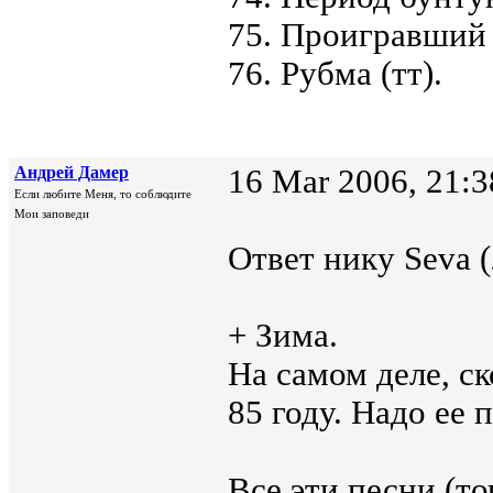
75. Проигравший 
76. Рубма (тт).
Андрей Дамер
16 Mar 2006, 21:3
Если любите Меня, то соблюдите
Мои заповеди
Ответ нику Seva (
+ Зима.
На самом деле, ск
85 году. Надо ее 
Все эти песни (т