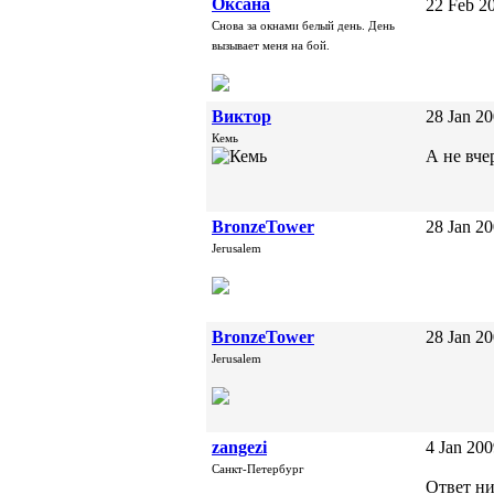
Oксана
22 Feb 20
Снова за окнами белый день. День
вызывает меня на бой.
Виктор
28 Jan 20
Кемь
А не вче
BronzeTower
28 Jan 20
Jerusalem
BronzeTower
28 Jan 20
Jerusalem
zangezi
4 Jan 200
Санкт-Петербург
Ответ ни