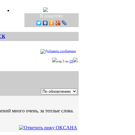
В соцсетях:
СК
стр.5 из
10
лений много очень, за теплые слова.