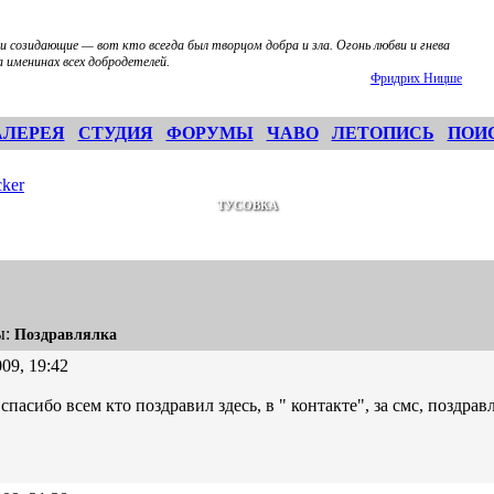
 созидающие — вот кто всегда был творцом добра и зла. Огонь любви и гнева
 именинах всех добродетелей.
Фридрих Ницше
АЛЕРЕЯ
СТУДИЯ
ФОРУМЫ
ЧАВО
ЛЕТОПИСЬ
ПОИ
ker
ТУСОВКА
ы:
Поздравлялка
09, 19:42
спасибо всем кто поздравил здесь, в " контакте", за смс, поздрав