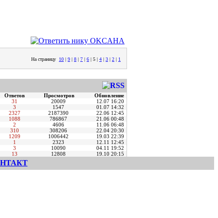
На страницу
10
|
9
|
8
|
7
|
6
|
5
|
4
|
3
|
2
|
1
Ответов
Просмотров
Обновление
31
20009
12.07 16:20
3
1547
01.07 14:32
2327
2187390
22.06 12:45
1088
786867
21.06 00:48
2
4606
11.06 06:48
310
308206
22.04 20:30
1209
1006442
19.03 22:39
1
2323
12.11 12:45
3
10090
04.11 19:52
13
12808
19.10 20:15
НТАКТ