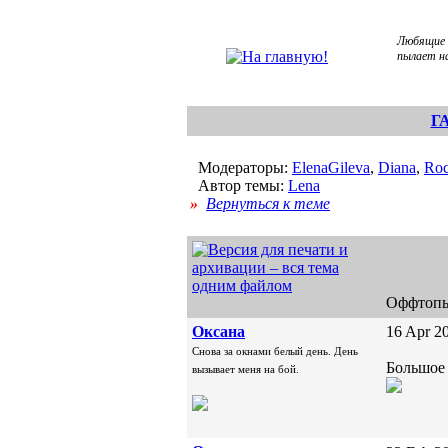
Любящие и
пылает на
Г
Модераторы:
ElenaGileva
,
Diana
,
Roc
Автор темы:
Lena
»
Вернуться к теме
Оффтоп
Oксана
16 Apr 20
Снова за окнами белый день. День
Большое 
вызывает меня на бой.