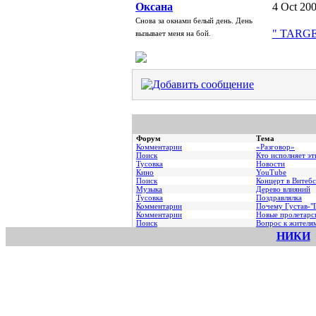
Oксана
4 Oct 200
Снова за окнами белый день. День
" TARGE
вызывает меня на бой.
Форум
Тема
Комментарии
«Разговор»
Поиск
Кто исполняет эт
Тусовка
Новости
Кино
YouTube
Поиск
Концерт в Витебс
Музыка
Дерево влияний
Тусовка
Поздравлялка
Комментарии
Почему Густав-"Г
Комментарии
Hовые пролетарс
Поиск
Вопрос к жителя
НИКИ