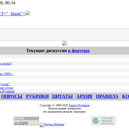
8, 06:34
T="_blank">
Текущие дискуссии
в форумах
и песни?
ке 1989 г.
устав".
кие герои
м Луганска
ОПРОСЫ
РУБРИКИ
ЦИТАТЫ
АРХИВ
ПРАВИЛА
КО
Copyright © 2006-2020
Рашид Нугманов
Использование материалов
без разрешения авторов запрещено