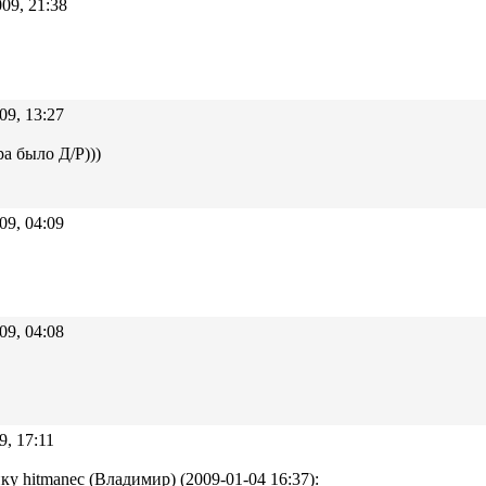
09, 21:38
09, 13:27
ра было Д/Р)))
09, 04:09
09, 04:08
9, 17:11
ку hitmanec (Владимир) (2009-01-04 16:37):