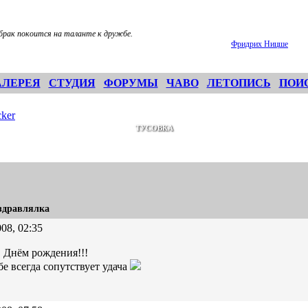
брак покоится на таланте к дружбе.
Фридрих Ницше
АЛЕРЕЯ
СТУДИЯ
ФОРУМЫ
ЧАВО
ЛЕТОПИСЬ
ПОИ
ker
ТУСОВКА
здравлялка
08, 02:35
Днём рождения!!!
бе всегда сопутствует удача