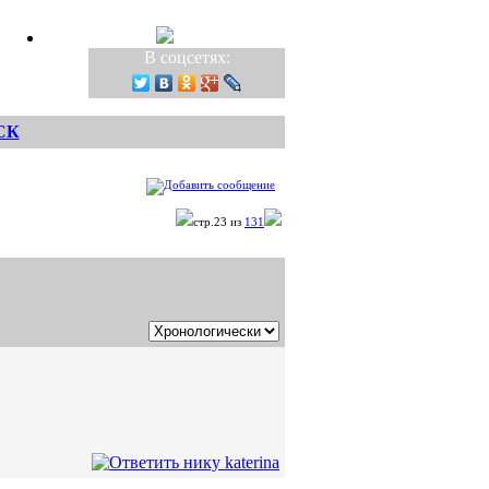
В соцсетях:
СК
стр.23 из
131