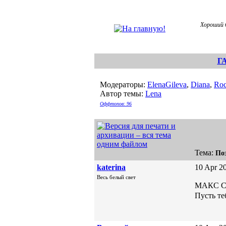
Хороший 
Г
Модераторы:
ElenaGileva
,
Diana
,
Roc
Автор темы:
Lena
Оффтопов: 96
Тема:
По
katerina
10 Apr 20
Весь белый свет
МАКС С 
Пусть те