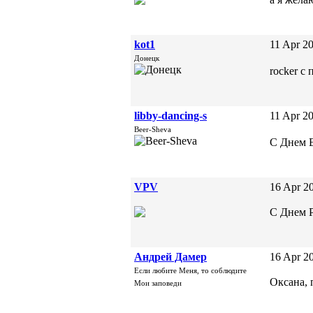
kot1
11 Apr 20
Донецк
rocker с
libby-dancing-s
11 Apr 20
Beer-Sheva
С Днем 
VPV
16 Apr 20
C Днем 
Андрей Дамер
16 Apr 20
Если любите Меня, то соблюдите
Оксана, 
Мои заповеди