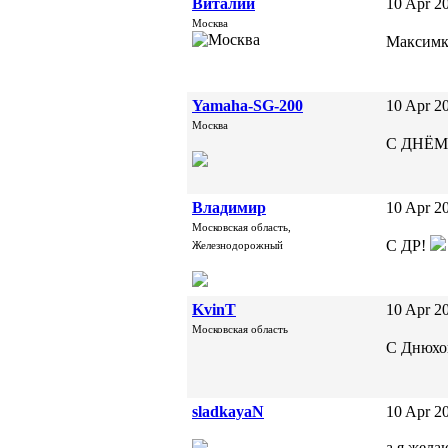
Виталий
10 Apr 20
Москва
Максимка
Yamaha-SG-200
10 Apr 20
Москва
С ДНЁМ
Владимир
10 Apr 20
Московская область,
С ДР!
Железнодорожный
KvinT
10 Apr 20
Московская область
С Днюхо
sladkayaN
10 Apr 20
а я жела