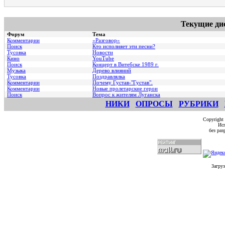
Текущие ди
Форум
Тема
Комментарии
«Разговор»
Поиск
Кто исполняет эти песни?
Тусовка
Новости
Кино
YouTube
Поиск
Концерт в Витебске 1989 г.
Музыка
Дерево влияний
Тусовка
Поздравлялка
Комментарии
Почему Густав-"Густав".
Комментарии
Hовые пролетарские герои
Поиск
Вопрос к жителям Луганска
НИКИ
ОПРОСЫ
РУБРИКИ
Copyright
Исп
без ра
Загруз