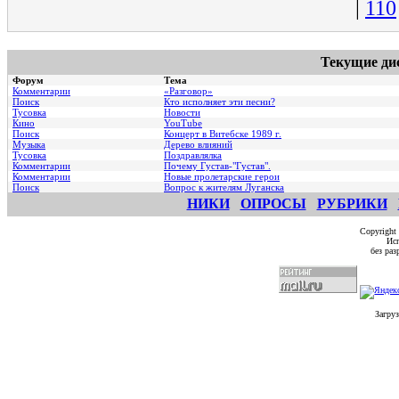
|
110
Текущие ди
Форум
Тема
Комментарии
«Разговор»
Поиск
Кто исполняет эти песни?
Тусовка
Новости
Кино
YouTube
Поиск
Концерт в Витебске 1989 г.
Музыка
Дерево влияний
Тусовка
Поздравлялка
Комментарии
Почему Густав-"Густав".
Комментарии
Hовые пролетарские герои
Поиск
Вопрос к жителям Луганска
НИКИ
ОПРОСЫ
РУБРИКИ
Copyright
Исп
без ра
Загруз