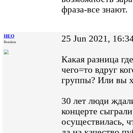
фраза-все знают.
НЕО
25 Jun 2021, 16:3
România
Какая разница гд
чего=то вдруг ког
группы? Или вы х
30 лет люди ждал
концерте сыграли
осуществилась, ч
да на качество пу