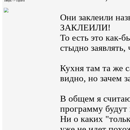
Тверь -> Прага
Они заклеили наз
ЗАКЛЕИЛИ!
То есть это как-б
стыдно заявлять,
Кухня там та же с
видно, но зачем з
В общем я считаю
программу будут 
Ни о каких "тольк
уже не идет пох