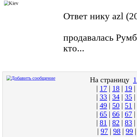
Ответ нику azl (2
продавалась Румб
кто...
На страницу
1
|
17
|
18
|
19
|
33
|
34
|
35
|
49
|
50
|
51
|
65
|
66
|
67
|
81
|
82
|
83
|
97
|
98
|
99