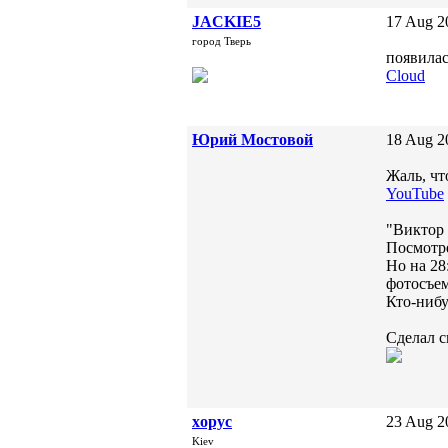
JACKIE5
17 Aug 2
город Тверь
появилас
Cloud
Юрий Мостовой
18 Aug 2
Жаль, чт
YouTube
"Виктор
Посмотре
Но на 28
фотосъе
Кто-нибу
Сделал 
xopyc
23 Aug 2
Kiev