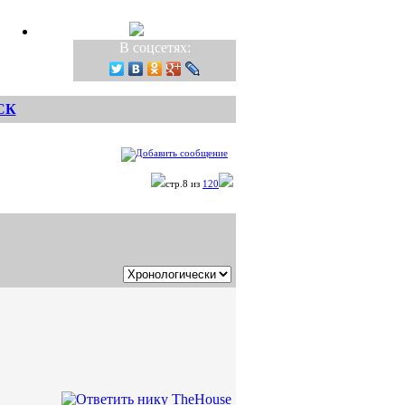
В соцсетях:
СК
стр.8 из
120