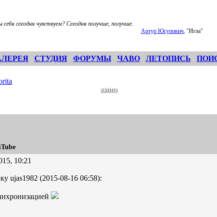
ы себя сегодня чувствуем? Сегодня получше, получше.
Артур Юсупович
, "Игла"
АЛЕРЕЯ
СТУДИЯ
ФОРУМЫ
ЧАВО
ЛЕТОПИСЬ
ПОИ
rita
КИНО
uTube
015, 10:21
ку ujas1982 (2015-08-16 06:58):
синхронизацией