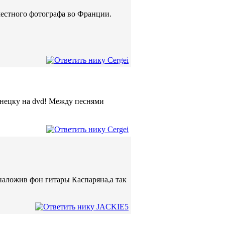
местного фотографа во Франции.
нецку на dvd! Между песнями
наложив фон гитары Каспаряна,а так