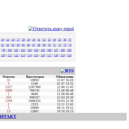
|
24
|
25
|
26
|
27
|
28
|
29
|
30
|
31
|
32
|
33
|
34
|
35
|
36
|
37
|
61
|
62
|
63
|
64
|
65
|
66
|
67
|
68
|
69
|
70
|
71
|
72
|
73
|
74
|
99
|
100
|
101
|
102
|
103
|
104
|
105
|
106
|
107
|
108
|
109
|
110
|
111
|
112
|
113
|
114
|
115
|
116
|
117
|
118
|
119
|
120
Ответов
Просмотров
Обновление
31
19993
12.07 16:20
3
1546
01.07 14:32
2327
2187300
22.06 12:45
1088
786741
21.06 00:48
2
4606
11.06 06:48
310
308197
22.04 20:30
1209
1006355
19.03 22:39
1
2323
12.11 12:45
3
10090
04.11 19:52
13
12801
19.10 20:15
НТАКТ