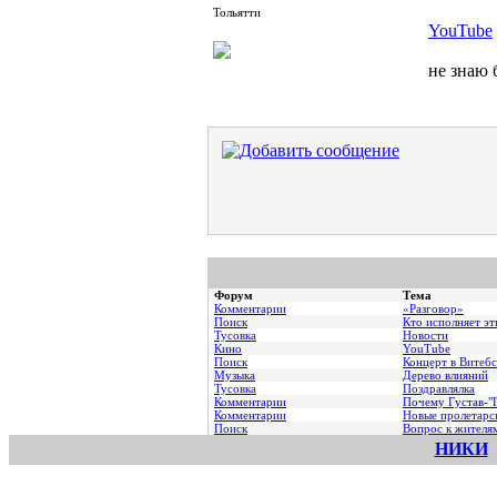
Тольятти
YouTube
не знаю 
Форум
Тема
Комментарии
«Разговор»
Поиск
Кто исполняет эт
Тусовка
Новости
Кино
YouTube
Поиск
Концерт в Витебс
Музыка
Дерево влияний
Тусовка
Поздравлялка
Комментарии
Почему Густав-"Г
Комментарии
Hовые пролетарс
Поиск
Вопрос к жителя
НИКИ