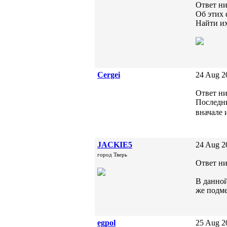
Ответ ни
Об этих 
Найти их
Cergei
24 Aug 2
Ответ ни
Последни
вначале 
JACKIE5
24 Aug 2
город Тверь
Ответ ни
В данной
же подме
egpol
25 Aug 2