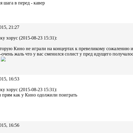
я шага в перед - кавер
015, 21:27
ку xopyc (2015-08-23 15:31):
торую Кино не играли на концертах к превеликому сожалению 
 -очень жаль что у вас сменился солист у пред идущего получало
м
015, 16:53
ку xopyc (2015-08-23 15:31):
 прям как у Кино одолжили поиграть
015, 16:56