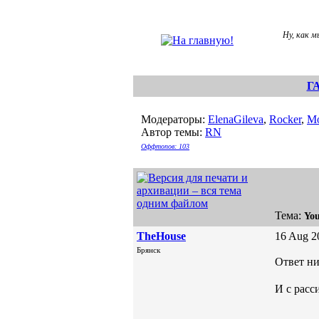
Ну, как м
Г
Модераторы:
ElenaGileva
,
Rocker
,
Mo
Автор темы:
RN
Оффтопов: 103
Тема:
Yo
TheHouse
16 Aug 2
Брянск
Ответ ни
И с рас