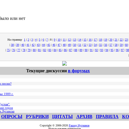
было или нет
На страницу
1
|
2
|
3
|
4
|
5
|
6
|
7
|
8
|
9
|
10
|
11
|
12
|
13
|
14
|
15
|
16
|
17
|
18
|
19
|
20
|
21
|
22
|
23
|
38
|
39
|
40
|
41
|
42
|
43
|
44
|
45
|
46
|
47
|
48
|
49
|
50
|
51
|
52
|
53
|
54
|
55
|
56
|
57
|
58
|
59
|
60
|
75
|
76
|
77
|
78
|
79
|
80
|
81
|
82
|
83
|
84
|
85
|
86
|
87
|
88
|
89
|
90
|
91
|
92
|
93
|
94
|
95
|
96
|
97
|
98
Текущие дискуссии
в форумах
и песни?
ке 1989 г.
устав".
кие герои
м Луганска
ОПРОСЫ
РУБРИКИ
ЦИТАТЫ
АРХИВ
ПРАВИЛА
КО
Copyright © 2006-2020
Рашид Нугманов
Использование материалов