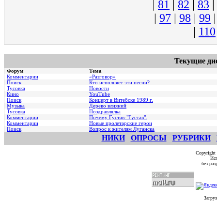
|
81
|
82
|
83
|
97
|
98
|
99
|
110
Текущие ди
Форум
Тема
Комментарии
«Разговор»
Поиск
Кто исполняет эти песни?
Тусовка
Новости
Кино
YouTube
Поиск
Концерт в Витебске 1989 г.
Музыка
Дерево влияний
Тусовка
Поздравлялка
Комментарии
Почему Густав-"Густав".
Комментарии
Hовые пролетарские герои
Поиск
Вопрос к жителям Луганска
НИКИ
ОПРОСЫ
РУБРИКИ
Copyright
Исп
без ра
Загруз