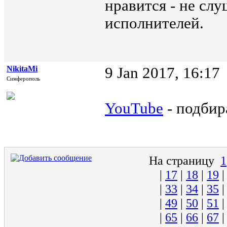
нравится - не сл
исполнителей.
NikitaMi
9 Jan 2017, 16:17
Симферополь
YouTube
- подбир
На страницу
1
|
17
|
18
|
19
|
33
|
34
|
35
|
49
|
50
|
51
|
65
|
66
|
67