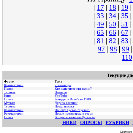
|
17
|
18
|
19
|
33
|
34
|
35
|
49
|
50
|
51
|
65
|
66
|
67
|
81
|
82
|
83
|
97
|
98
|
99
|
110
Текущие ди
Форум
Тема
Комментарии
«Разговор»
Поиск
Кто исполняет эти песни?
Тусовка
Новости
Кино
YouTube
Поиск
Концерт в Витебске 1989 г.
Музыка
Дерево влияний
Тусовка
Поздравлялка
Комментарии
Почему Густав-"Густав".
Комментарии
Hовые пролетарские герои
Поиск
Вопрос к жителям Луганска
НИКИ
ОПРОСЫ
РУБРИКИ
Copyright