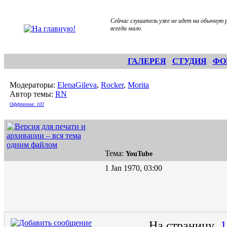
Сейчас слушатель уже не идет на обычную р
всегда мало.
ГАЛЕРЕЯ
СТУДИЯ
ФО
Модераторы:
ElenaGileva
,
Rocker
,
Morita
Автор темы:
RN
Оффтопов: 103
Тема:
YouTube
1 Jan 1970, 03:00
На страницу
1