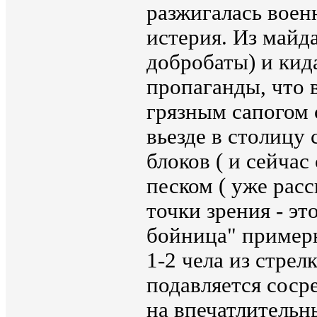
разжигалась воен
истерия. Из майд
добробаты) и кид
пропаганды, что в
грязным сапогом 
вьезде в столицу
блоков ( и сейчас
песком ( уже рас
точки зрения - это
бойница" примерн
1-2 чела из стрел
подавляется соср
на впечатлительн