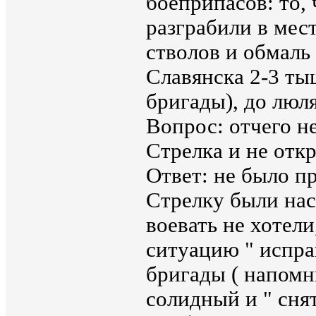
боеприпасов: то,
разграбили в мес
стволов и обмаль 
Славянска 2-3 т
бригады), до люл
Вопрос: отчего н
Стрелка и не отк
Ответ: не было п
Стрелку были нас
воевать не хотел
ситуацию " испра
бригады ( напомн
солидный и " снят