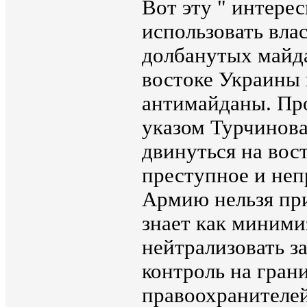
Вот эту " интере
использовать вла
долбанутых майда
востоке Украины 
антимайданы. Про
указом Турчинова
двинуться на вос
преступное и неп
Армию нельзя при
знает как миними
нейтрализовать з
контроль на гран
правоохранителей