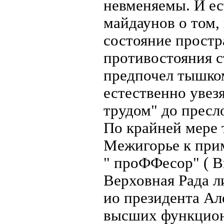
невменяемы. И ес
майдаунов о том,
состояние простр
противостояния с
предпочел тышком
естественно увез
трудом" до пресл
По крайней мере 
Межигорье к прим
" проФФесор" ( В
Верховная Рада 
ио президента Ал
высших функцион