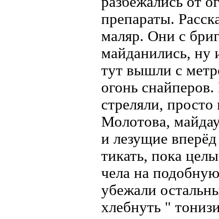
разбежались от о
препараты. Расск
маляр. Они с бриг
майданились, ну 
тут вышли с метр
огонь снайперов. 
стреляли, просто 
Молотова, майдау
и лезущие вперёд 
тикать, пока цел
чела на подобную
убежали остальны
хлебнуть " тониз