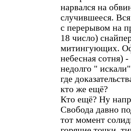
нарвался на обвин
случившееся. Вся 
с перерывом на пр
18 число) снайпе
митингующих. Офи
небесная сотня) -
недолго " искали"
где доказательст
кто же ещё?
Кто ещё? Ну напр
Свобода давно по
тот момент солид
горячие точки, т