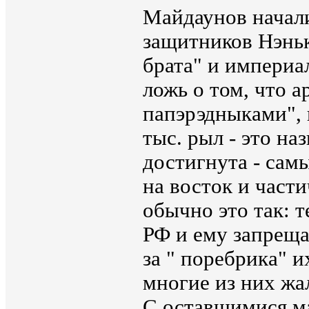
Майдаунов начали
защитников Нэньк
брата" и империа
ложь о том, что а
папэрэдныками", 
тыс. рыл - это на
достигнута - са
на восток и част
обычно это так: т
РФ и ему запреща
за " поребрика" и
многие из них жа
С оставшимися м