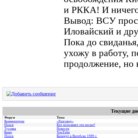
и РККА! И ничего
Вывод: ВСУ прост
Иловайский и дру
Пока до свиданья,
ухожу в работу, 
продолжение, но 
Текущие ди
Форум
Тема
Комментарии
«Разговор»
Поиск
Кто исполняет эти песни?
Тусовка
Новости
Кино
YouTube
Поиск
Концерт в Витебске 1989 г.