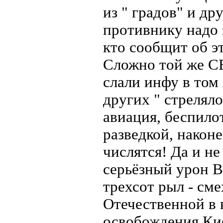
из " градов" и др
противнику надо з
кто сообщит об э
Сложно той же С
слали инфу в том
других " стреляло
авиация, беспило
разведкой, након
числятся! Да и н
серьёзный урон В
трехсот рыл - сме
Отечественной в 
освобождения Кие