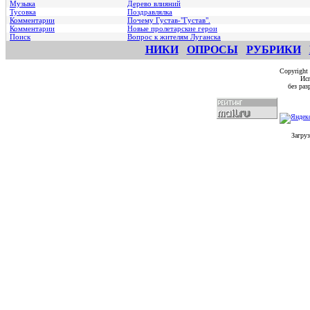
Музыка
Дерево влияний
Тусовка
Поздравлялка
Комментарии
Почему Густав-"Густав".
Комментарии
Hовые пролетарские герои
Поиск
Вопрос к жителям Луганска
НИКИ
ОПРОСЫ
РУБРИКИ
Copyright
Исп
без ра
Загруз