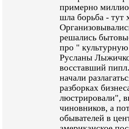
примерно миллион
шла борьба - тут 
Организовывались
решались бытовые
про " культурную
Русланы Лыжичко 
восставший пипл.
начали разлагать
разборках бизнеса
люстрировали", в
чиновников, а по
обывателей в цен
американское пос