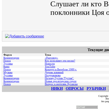
Слушает ли кто В
поклонники Цоя о
Текущие ди
Форум
Тема
Комментарии
«Разговор»
Поиск
Кто исполняет эти песни?
Тусовка
Новости
Кино
YouTube
Поиск
Концерт в Витебске 1989 г.
Музыка
Дерево влияний
Тусовка
Поздравлялка
Комментарии
Почему Густав-"Густав".
Комментарии
Hовые пролетарские герои
Поиск
Вопрос к жителям Луганска
НИКИ
ОПРОСЫ
РУБРИКИ
Copyright
Исп
без ра