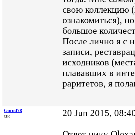
свою коллекцию (
ознакомиться), но
большое количеств
После лично я с 
записи, реставрац
исходников (места
плававших в инте
раритетов, я пола
Gorod78
20 Jun 2015, 08:4
СПб
Ответ нику Olexan