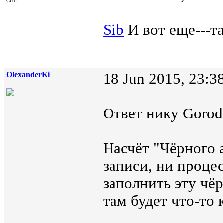
СПб
Sib
И вот еще---та
OlexanderKi
18 Jun 2015, 23:3
Ответ нику Gorod7
Насчёт "Чёрного а
записи, ни проце
заполнить эту чё
там будет что-то 