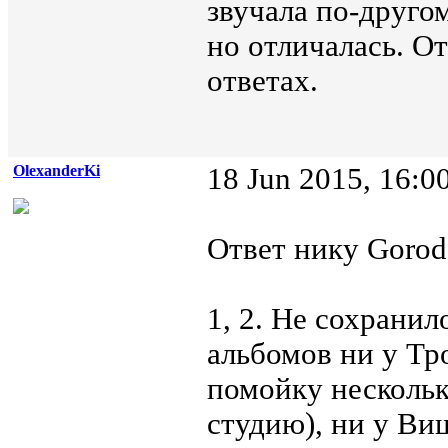
звучала по-другом
но отличалась. О
ответах.
OlexanderKi
18 Jun 2015, 16:0
Ответ нику Gorod7
1, 2. Не сохрани
альбомов ни у Тр
помойку несколько
студию), ни у Виш