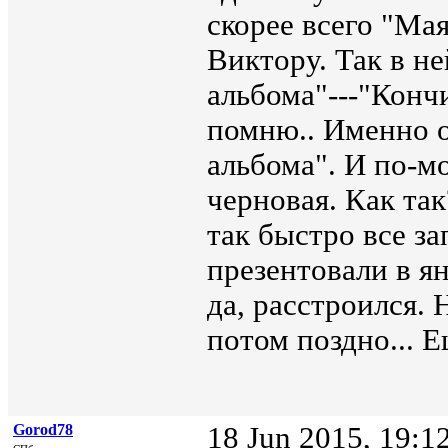
скорее всего "Ма
Виктору. Так в не
альбома"---"Кончи
помню.. Именно о
альбома". И по-м
черновая. Как та
так быстро все за
презентовали в я
да, расстроился. 
потом поздно... Е
Gorod78
18 Jun 2015, 19:1