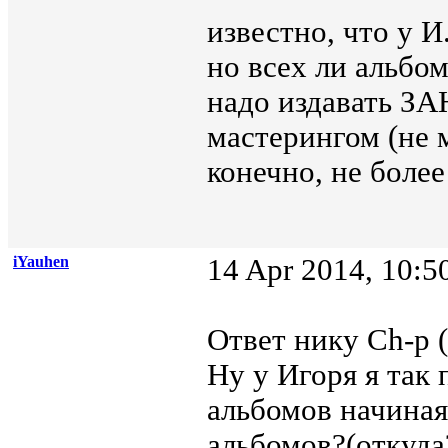
известно, что у 
но всех ли альбом
надо издавать З
мастерингом (не 
конечно, не боле
iYauhen
14 Apr 2014, 10:5
Ответ нику Ch-p (
Ну у Игоря я та
альбомов начиная
альбомов?(откуда