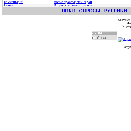
Комментарии
Hовые пролетарские герои
Поиск
Вопрос к жителям Луганска
НИКИ
ОПРОСЫ
РУБРИКИ
Copyright
Исп
без ра
Загруз