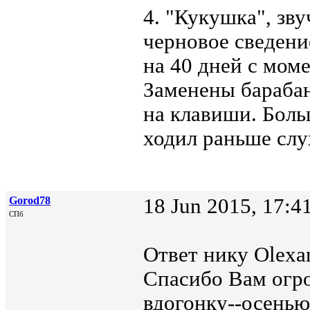
4. "Кукушка", зву
черновое сведени
на 40 дней с мом
Заменены барабан
на клавиши. Больш
ходил раньше слу
Gorod78
18 Jun 2015, 17:4
СПб
Ответ нику Olexan
Спасибо Вам огро
вдогонку--осенью