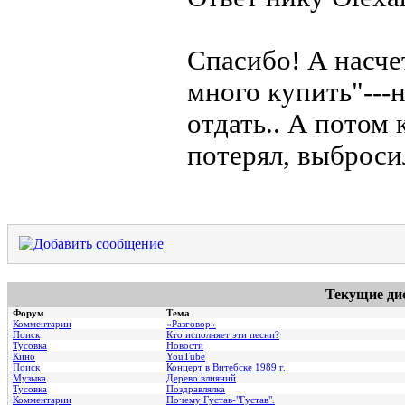
Спасибо! А насче
много купить"---н
отдать.. А потом 
потерял, выброси
Текущие ди
Форум
Тема
Комментарии
«Разговор»
Поиск
Кто исполняет эти песни?
Тусовка
Новости
Кино
YouTube
Поиск
Концерт в Витебске 1989 г.
Музыка
Дерево влияний
Тусовка
Поздравлялка
Комментарии
Почему Густав-"Густав".