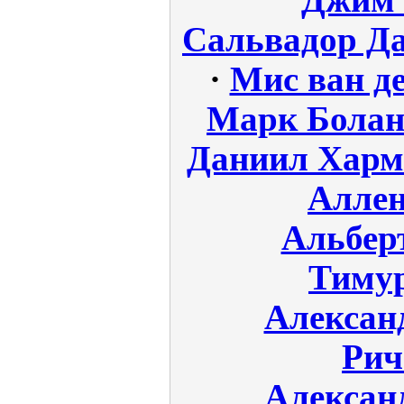
Джим 
Сальвадор Д
·
Мис ван де
Марк Бола
Даниил Харм
Аллен
Альбер
Тиму
Алексан
Рич
Алексан