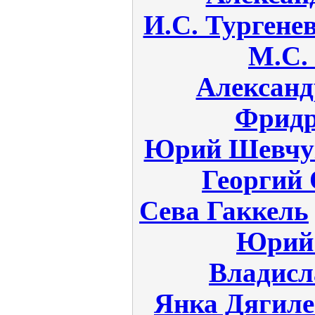
И.С. Тургене
М.С.
Алексан
Фридр
Юрий Шевчу
Георгий
Сева Гаккель
Юрий 
Владис
Янка Дягиле