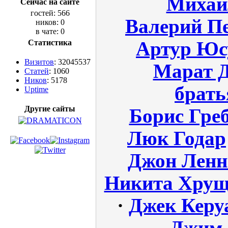
Михаи
Сейчас на сайте
гостей: 566
Валерий П
ников: 0
в чате: 0
Статистика
Артур Юс
Визитов
: 32045537
Марат 
Статей
: 1060
Ников
: 5178
брат
Uptime
Другие сайты
Борис Гре
Люк Годар
Джон Ленн
Никита Хрущ
·
Джек Керу