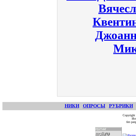
Вячесл
Квенти
Джоанн
Мик
НИКИ
ОПРОСЫ
РУБРИКИ
Copyright
Исп
без ра