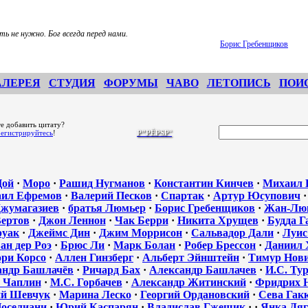
ть не нужно. Бог всегда перед нами.
Борис Гребенщиков
АЛЕРЕЯ
СТУДИЯ
ФОРУМЫ
ЧАВО
ЛЕТОПИСЬ
ПОИ
е добавить цитату?
регистрируйтесь
!
Р”РЁРЅР°
Цой
·
Моро
·
Рашид Нугманов
·
Константин Кинчев
·
Михаил 
ил Ефремов
·
Валерий Песков
·
Спартак
·
Артур Юсупович
жумагазиев
·
братья Люмьер
·
Борис Гребенщиков
·
Жан-Люк
Вертов
·
Джон Леннон
·
Чак Берри
·
Никита Хрущев
·
Будда Г
руак
·
Джеймс Дин
·
Джим Моррисон
·
Сальвадор Дали
·
Луис
ан дер Роэ
·
Брюс Ли
·
Марк Болан
·
Робер Брессон
·
Даниил 
ори Корсо
·
Аллен Гинзберг
·
Альберт Эйнштейн
·
Тимур Нов
андр Башлачёв
·
Ричард Бах
·
Александр Башлачев
·
И.С. Ту
 Чаплин
·
М.С. Горбачев
·
Александр Житинский
·
Фридрих 
й Шевчук
·
Марина Леско
·
Георгий Ордановский
·
Сева Гак
оселиани
·
Юрий Каспарян
·
Владислав Гжещик
·
·
Янка Дяг