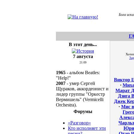
Бога иска
Г
В этот день...
Хотит
7 августа
За
21:09
1965
- альбом Beatles:
"Help!"
Виктор 
2007
- умер Сергей
·
Миха
Щураков, аккордеонист и
Марат Д
лидер группы "Оркестр
Дзига 
Вермишель" (Vermicelli
Джек Ке
Orchestra).
·
Мис в
Форумы
Грег
Алекс
«Разговор»
Чарльз
Кто исполняет эти
Юри
песни?
Отар И