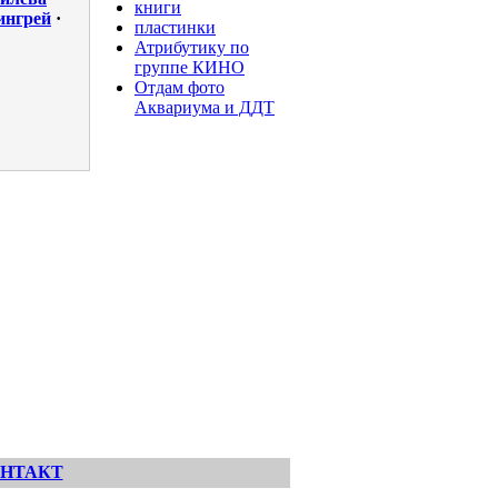
книги
ингрей
·
пластинки
Атрибутику по
группе КИНО
Отдам фото
Аквариума и ДДТ
НТАКТ