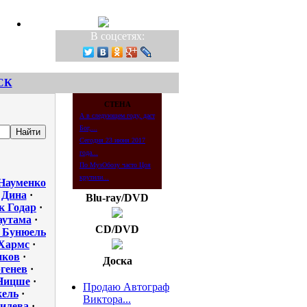
В соцсетях:
СК
СТЕНА
А в следующем году, даст
Бог,...
Сегодня 23 июня 2017
года...
По МузОбозу часто Цоя
крутили...
Науменко
·
Дина
·
Blu-ray/DVD
 Годар
·
аутама
·
CD/DVD
 Бунюель
Хармс
·
иков
·
Доска
ргенев
·
Ницше
·
Продаю Автограф
кель
·
Виктора...
илева
·