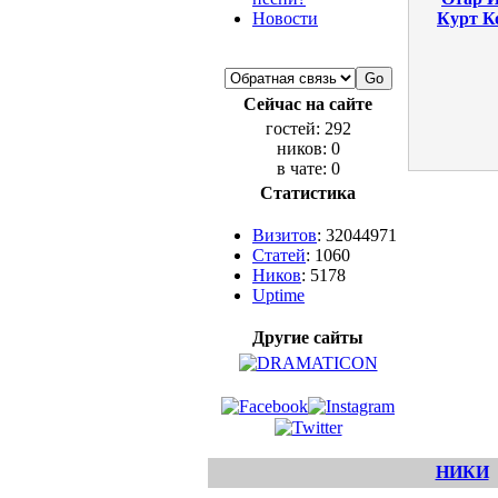
Новости
Курт К
Сейчас на сайте
гостей: 292
ников: 0
в чате: 0
Статистика
Визитов
: 32044971
Статей
: 1060
Ников
: 5178
Uptime
Другие сайты
НИКИ