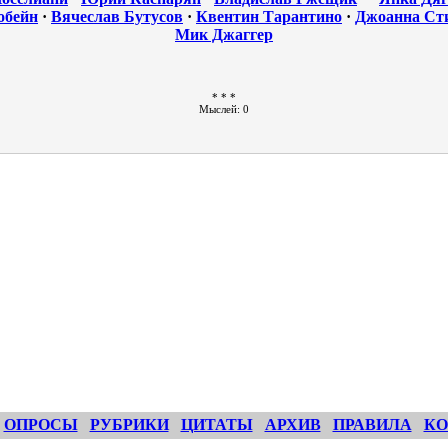
обейн
·
Вячеслав Бутусов
·
Квентин Тарантино
·
Джоанна Ст
Мик Джаггер
* * *
Мыслей: 0
ОПРОСЫ
РУБРИКИ
ЦИТАТЫ
АРХИВ
ПРАВИЛА
КО