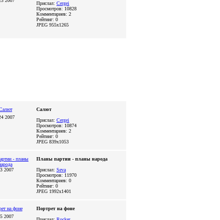
23 2007
Прислал:
Cergei
Просмотров: 10828
Комментариев: 2
Рейтинг: 0
JPEG
955x1265
Салют
24 2007
Прислал:
Cergei
Просмотров: 10874
Комментариев: 2
Рейтинг: 0
JPEG
839x1053
Планы партии - планы народа
03 2007
Прислал:
Seva
Просмотров: 11970
Комментариев: 0
Рейтинг: 0
JPEG
1992x1401
Портрет на фоне
25 2007
Прислал:
Rocker