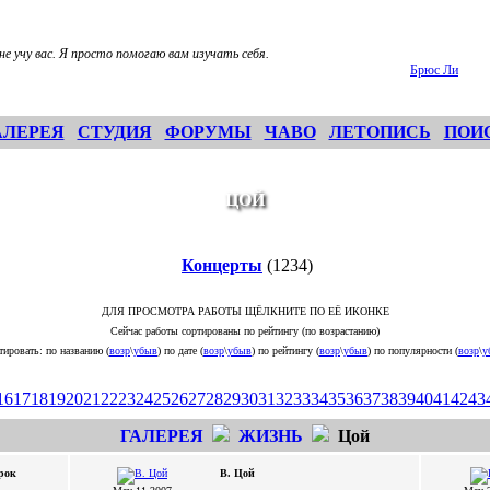
не учу вас. Я просто помогаю вам изучать себя.
Брюс Ли
АЛЕРЕЯ
СТУДИЯ
ФОРУМЫ
ЧАВО
ЛЕТОПИСЬ
ПОИ
ЦОЙ
Концерты
(1234)
ДЛЯ ПРОСМОТРА РАБОТЫ ЩЁЛКНИТЕ ПО ЕЁ ИКОНКЕ
Сейчас работы сортированы по рейтингу (по возрастанию)
тировать: по названию (
возр
\
убыв
) по дате (
возр
\
убыв
) по рейтингу (
возр
\
убыв
) по популярности (
возр
\
у
16
17
18
19
20
21
22
23
24
25
26
27
28
29
30
31
32
33
34
35
36
37
38
39
40
41
42
43
ГАЛЕРЕЯ
ЖИЗНЬ
Цой
рок
В. Цой