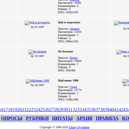
Просмотров: 10381
Комментариев: 0
Рейтинг: 0
JPEG
1028x1025
Цой и подсолнух
Jul 01 2007
Прислал:
lomaster
Jul 
Просмотров: 11433
Комментариев: 5
Рейтинг: 0
JPEG
2000x1182
На балконе
Jul 19 2007
Jul 
Прислал:
Morita
Просмотров: 10604
Комментариев: 2
Рейтинг: 0
JPEG
700x466
Май-июнь 1990
Jul 28 2007
Jul 
Прислал:
Cergei
Просмотров: 11774
Комментариев: 1
Рейтинг: 0
JPEG
1148x1496
16
17
18
19
20
21
22
23
24
25
26
27
28
29
30
31
32
33
34
35
36
37
38
39
40
41
42
43
ОПРОСЫ
РУБРИКИ
ЦИТАТЫ
АРХИВ
ПРАВИЛА
КО
Copyright © 2006-2020
Рашид Нугманов