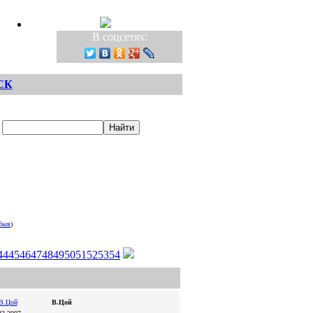
В соцсетях:
СК
быв
)
44
45
46
47
48
49
50
51
52
53
54
В.Цой