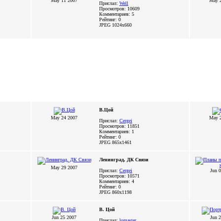
May 11 2007
May 
Прислал:
Well
Просмотров: 10609
Комментариев: 5
Рейтинг: 0
JPEG
1024x660
В.Цой
May 24 2007
May 
Прислал:
Cergei
Просмотров: 11851
Комментариев: 1
Рейтинг: 0
JPEG
865x1461
Ленинград, ДК Связи
May 29 2007
Прислал:
Cergei
Jun 
Просмотров: 10571
Комментариев: 4
Рейтинг: 0
JPEG
860x1198
В. Цой
Jun 25 2007
Jun 
Прислал:
lomaster