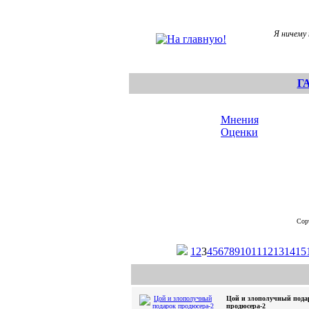
Я ничему 
Г
Мнения
Оценки
Сор
1
2
3
4
5
6
7
8
9
10
11
12
13
14
15
Цой и злополучный пода
продюсера-2