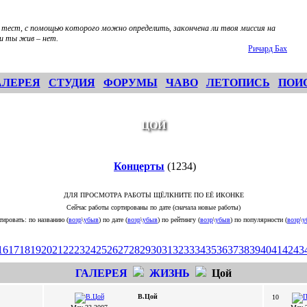
 тест, с помощью которого можно определить, закончена ли твоя миссия на
ли ты жив – нет.
Ричард Бах
АЛЕРЕЯ
СТУДИЯ
ФОРУМЫ
ЧАВО
ЛЕТОПИСЬ
ПОИ
ЦОЙ
Концерты
(1234)
ДЛЯ ПРОСМОТРА РАБОТЫ ЩЁЛКНИТЕ ПО ЕЁ ИКОНКЕ
Сейчас работы сортированы по дате (сначала новые работы)
тировать: по названию (
возр
\
убыв
) по дате (
возр
\
убыв
) по рейтингу (
возр
\
убыв
) по популярности (
возр
\
у
16
17
18
19
20
21
22
23
24
25
26
27
28
29
30
31
32
33
34
35
36
37
38
39
40
41
42
43
ГАЛЕРЕЯ
ЖИЗНЬ
Цой
В.Цой
10