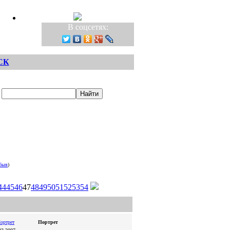
В соцсетях:
СК
быв
)
44
45
46
47
48
49
50
51
52
53
54
Портрет