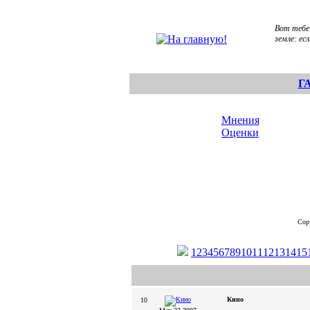
Вот тебе
земле: ес
Г
Мнения
Оценки
Сор
1
2
3
4
5
6
7
8
9
10
11
12
13
14
15
Кино
10