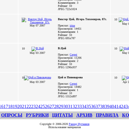
Комментариев: 3
Рейтинг: 10
JPEG
722x1024
Виктор Цой, Игорь Тихомиров, 87г.
10
10
May 
May 07 2007
Прислал:
irina
Просмотров: 14451
Комментариев: 1
Рейтинг: 10
JPEG
695x787
В.Цой
10
10
May 03 2007
May 
Прислал:
Cergei
Просмотров: 11206
Комментариев: 2
Рейтинг: 10
JPEG
1296x937
Цой и Пивоварова
10
10
May 03 2007
Apr 
Прислал:
Cergei
Просмотров: 14482
Комментариев: 1
Рейтинг: 10
JPEG
1552x897
16
17
18
19
20
21
22
23
24
25
26
27
28
29
30
31
32
33
34
35
36
37
38
39
40
41
42
43
ОПРОСЫ
РУБРИКИ
ЦИТАТЫ
АРХИВ
ПРАВИЛА
КО
Copyright © 2006-2020
Рашид Нугманов
Использование материалов