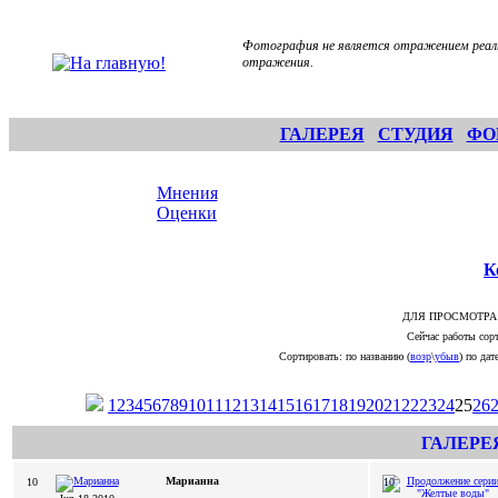
Фотография не является отражением реаль
отражения.
ГАЛЕРЕЯ
СТУДИЯ
ФО
Мнения
Оценки
К
ДЛЯ ПРОСМОТРА
Сейчас работы сорт
Сортировать: по названию (
возр
\
убыв
) по дате
1
2
3
4
5
6
7
8
9
10
11
12
13
14
15
16
17
18
19
20
21
22
23
24
25
26
ГАЛЕРЕ
Марианна
10
10