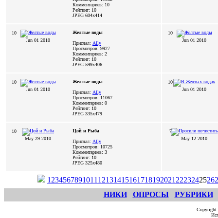
Комментариев: 10
Рейтинг: 10
JPEG
604x414
Желтые воды
10
10
Jun 01 2010
Jun 01 2010
Прислал:
Ally
Просмотров: 9927
Комментариев: 2
Рейтинг: 10
JPEG
599x406
Желтые воды
10
10
Jun 01 2010
Jun 01 2010
Прислал:
Ally
Просмотров: 11067
Комментариев: 0
Рейтинг: 10
JPEG
335x479
Цой и Рыба
10
7
May 29 2010
May 12 2010
Прислал:
Ally
Просмотров: 10725
Комментариев: 3
Рейтинг: 10
JPEG
325x480
1
2
3
4
5
6
7
8
9
10
11
12
13
14
15
16
17
18
19
20
21
22
23
24
25
26
НИКИ
ОПРОСЫ
РУБРИКИ
Copyright
Исп