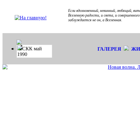
Если вдохновенный, невинный, любящий, ви
Вселенную радости, и света, и совершенног
заблуждается не он, а Вселенная.
СКК май
ГАЛЕРЕЯ
ЖИ
1990