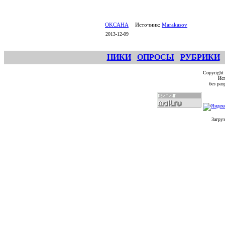
OKCAHA
Источник:
Marakasov
2013-12-09
НИКИ
ОПРОСЫ
РУБРИКИ
Copyright
Исп
без ра
Загруз