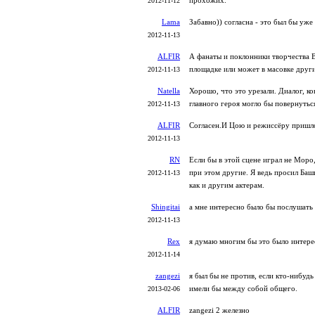
прохожих.
2012-11-12
Lama
Забавно)) согласна - это был бы уж
2012-11-13
ALFIR
А фанаты и поклонники творчества В
площадке или может в масовке друг
2012-11-13
Natella
Хорошо, что это урезали. Диалог, к
главного героя могло бы повернутьс
2012-11-13
ALFIR
Согласен.И Цою и режиссёру пришло
2012-11-13
RN
Если бы в этой сцене играл не Моро,
при этом другие. Я ведь просил Баши
2012-11-13
как и другим актерам.
Shingitai
а мне интересно было бы послушать 
2012-11-13
Rex
я думаю многим бы это было интере
2012-11-14
zangezi
я был бы не против, если кто-нибудь
имели бы между собой общего.
2013-02-06
ALFIR
zangezi 2 железно