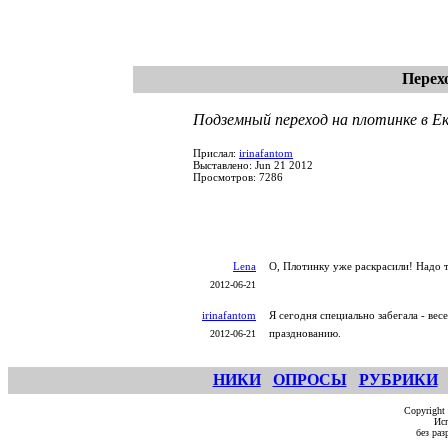
Перех
Подземный переход на плотинке в Е
Прислал:
irinafantom
Выставлено: Jun 21 2012
Просмотров: 7286
Lena
О, Плотинку уже раскрасили! Надо т
2012-06-21
irinafantom
Я сегодня специально забегала - вес
празднованию.
2012-06-21
НИКИ
ОПРОСЫ
РУБРИКИ
Copyright
Исп
без ра