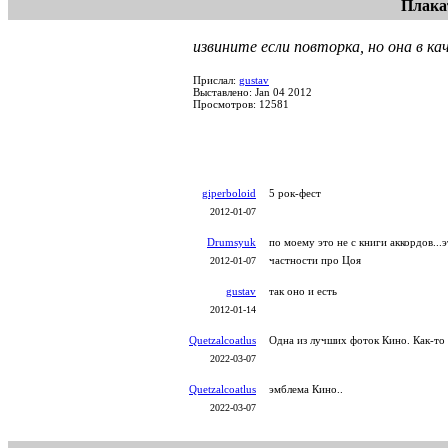
Плака
извините если повторка, но она в ка
Прислал:
gustav
Выставлено: Jan 04 2012
Просмотров: 12581
giperboloid
5 рок-фест
2012-01-07
Drumsyuk
по моему это не с книги аккордов..
частности про Цоя
2012-01-07
gustav
так оно и есть
2012-01-14
Quetzalcoatlus
Одна из лучших фоток Кино. Как-то
2022-03-07
Quetzalcoatlus
эмблема Кино..
2022-03-07