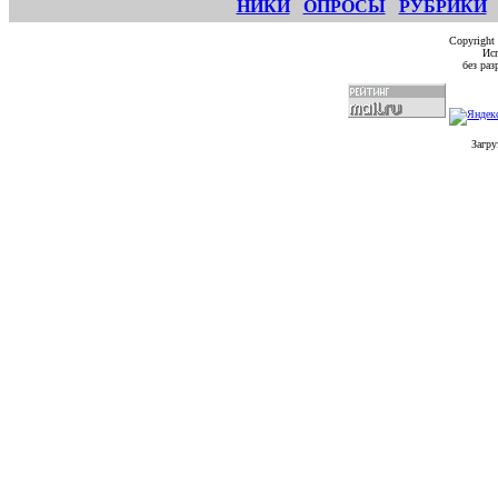
НИКИ
ОПРОСЫ
РУБРИКИ
Copyright
Исп
без ра
Загру