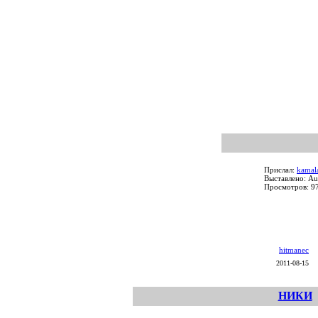
Прислал:
kamal
Выставлено: Au
Просмотров: 9
hitmanec
2011-08-15
НИКИ