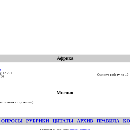
Африка
a
g 12 2011
Оцените работу по 10-
756
Мнения
и стопики в ход пошли)
ОПРОСЫ
РУБРИКИ
ЦИТАТЫ
АРХИВ
ПРАВИЛА
КО
Copyright © 2006-2020
Рашид Нугманов