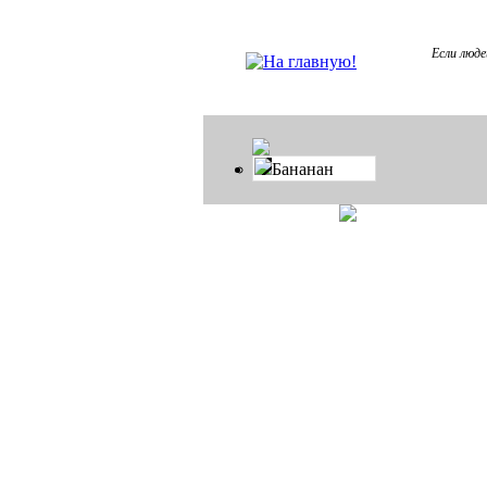
Если люде
Бананан