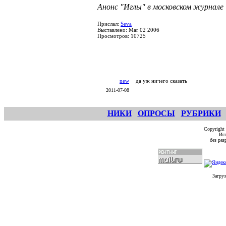
Анонс "Иглы" в московском журнале 
Прислал:
Seva
Выставлено: Mar 02 2006
Просмотров: 10725
new
да уж ничего сказать
2011-07-08
НИКИ
ОПРОСЫ
РУБРИКИ
Copyright
Исп
без ра
Загруз