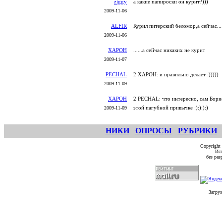
ziggy
а какие папироски он курит?)))
2009-11-06
ALFIR
Курил питерский беломор,а сейчас.....
2009-11-06
XAPOH
......а сейчас никаких не курит
2009-11-07
PECHAL
2 XAPOH: и правильно делает :)))))
2009-11-09
XAPOH
2 PECHAL: что интересно, сам Борис
этой пагубной привычке :):):):)
2009-11-09
НИКИ
ОПРОСЫ
РУБРИКИ
Copyright
Исп
без ра
Загруз