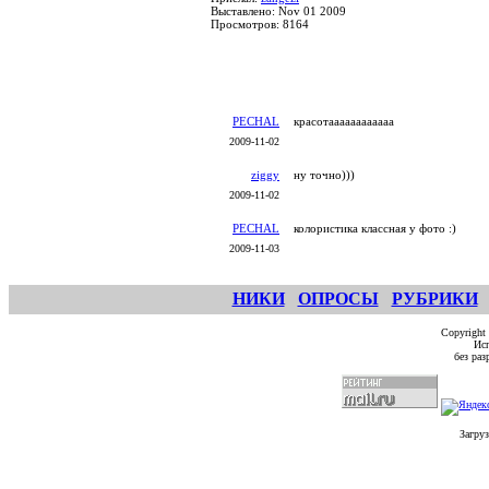
Выставлено: Nov 01 2009
Просмотров: 8164
PECHAL
красотаааааааааааа
2009-11-02
ziggy
ну точно)))
2009-11-02
PECHAL
колористика классная у фото :)
2009-11-03
НИКИ
ОПРОСЫ
РУБРИКИ
Copyright
Исп
без ра
Загруз