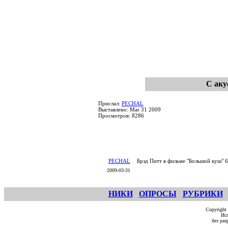
С аку
Прислал:
PECHAL
Выставлено: Mar 31 2009
Просмотров: 8286
PECHAL
Брэд Питт в фильме "Большой куш" б
2009-03-31
НИКИ
ОПРОСЫ
РУБРИКИ
Copyright
Исп
без ра