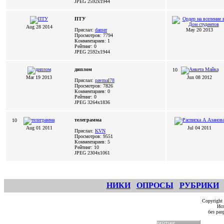
JPEG
2592x1944
ПТУ
Aug 28 2014
Прислал:
damer
May 20 2013
Просмотров: 7794
Комментариев: 1
Рейтинг: 0
JPEG
2592x1944
диплом
10
Mar 19 2013
Jun 08 2012
Прислал:
pavmal78
Просмотров: 7826
Комментариев: 0
Рейтинг: 0
JPEG
3264x1836
телеграмма
10
Aug 01 2011
Jul 04 2011
Прислал:
KVN
Просмотров: 9551
Комментариев: 5
Рейтинг: 10
JPEG
2304x1061
НИКИ
ОПРОСЫ
РУБРИКИ
Copyright
Исп
без ра