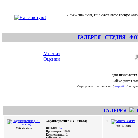
Друг - это тот, кто дает тебе полную своб
ГАЛЕРЕЯ
СТУДИЯ
ФО
Мнения
Оценки
ДЛЯ ПРОСМОТРА
Сейчас работы сорт
Сортировать: по названию (
возр
\
убыв
) по дате
ГАЛЕРЕЯ
Характеристика (147 школа)
10
10
Feb 05 2019
May 26 2019
Прислал:
RV
Просмотров: 10503
Комментариев: 2
Рейтинг: 10