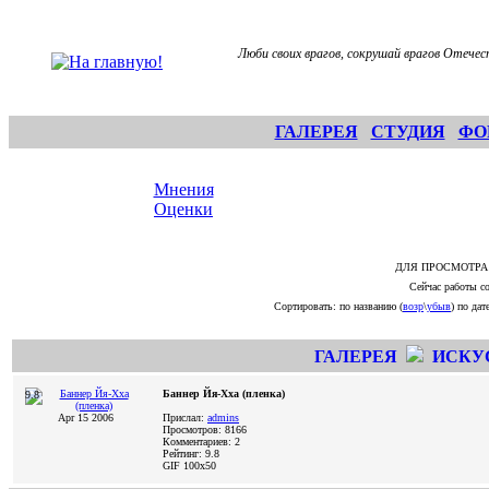
Люби своих врагов, сокрушай врагов Отече
ГАЛЕРЕЯ
СТУДИЯ
ФО
Мнения
Оценки
ДЛЯ ПРОСМОТРА
Сейчас работы с
Сортировать: по названию (
возр
\
убыв
) по дате
ГАЛЕРЕЯ
ИСКУ
Баннер Йя-Хха (пленка)
9.8
Apr 15 2006
Прислал:
admins
Просмотров: 8166
Комментариев: 2
Рейтинг: 9.8
GIF
100x50