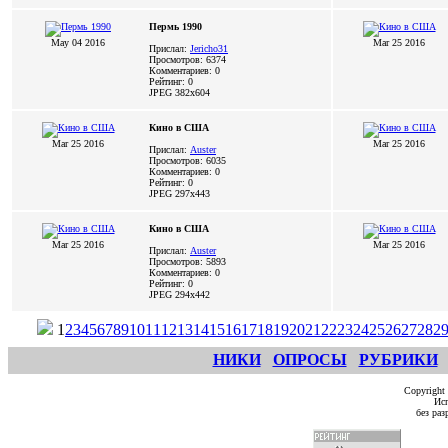
Пермь 1990
May 04 2016
Mar 25 2016
Прислал:
Jericho31
Просмотров: 6374
Комментариев: 0
Рейтинг: 0
JPEG
382x604
Кино в США
Mar 25 2016
Mar 25 2016
Прислал:
Auster
Просмотров: 6035
Комментариев: 0
Рейтинг: 0
JPEG
297x443
Кино в США
Mar 25 2016
Mar 25 2016
Прислал:
Auster
Просмотров: 5893
Комментариев: 0
Рейтинг: 0
JPEG
294x442
1
2
3
4
5
6
7
8
9
10
11
12
13
14
15
16
17
18
19
20
21
22
23
24
25
26
27
28
2
НИКИ
ОПРОСЫ
РУБРИКИ
Copyright
Исп
без ра