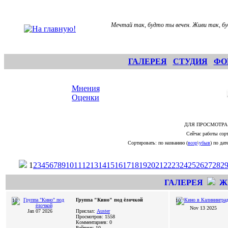
Мечтай так, будто ты вечен. Живи так, бу
ГАЛЕРЕЯ
СТУДИЯ
ФО
Мнения
Оценки
ДЛЯ ПРОСМОТРА
Сейчас работы сорт
Сортировать: по названию (
возр
\
убыв
) по дате
1
2
3
4
5
6
7
8
9
10
11
12
13
14
15
16
17
18
19
20
21
22
23
24
25
26
27
28
2
ГАЛЕРЕЯ
Ж
Группа "Кино" под ёлочкой
10
10
Nov 13 2025
Jan 07 2026
Прислал:
Auster
Просмотров: 1558
Комментариев: 0
Рейтинг: 10