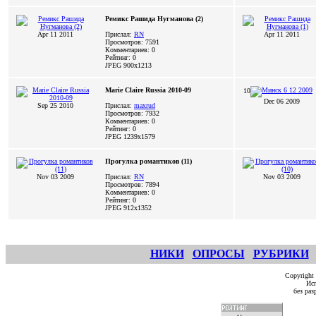
Ремикс Рашида Нугманова (2)
Apr 11 2011
Прислал:
RN
Apr 11 2011
Просмотров: 7591
Комментариев: 0
Рейтинг: 0
JPEG
900x1213
Marie Claire Russia 2010-09
10
Dec 06 2009
Sep 25 2010
Прислал:
maxrud
Просмотров: 7932
Комментариев: 0
Рейтинг: 0
JPEG
1239x1579
Прогулка романтиков (11)
Nov 03 2009
Прислал:
RN
Nov 03 2009
Просмотров: 7894
Комментариев: 0
Рейтинг: 0
JPEG
912x1352
НИКИ
ОПРОСЫ
РУБРИКИ
Copyright
Исп
без ра