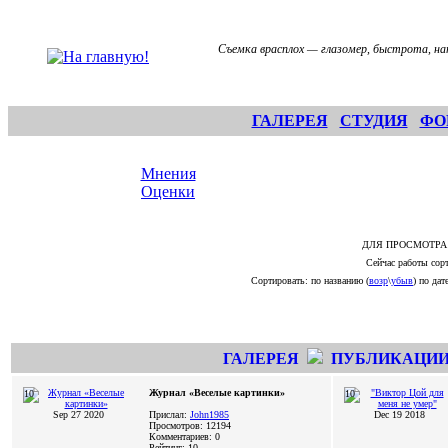
Съемка врасплох — глазомер, быстрота, на
ГАЛЕРЕЯ
СТУДИЯ
ФО
Мнения
Оценки
ДЛЯ ПРОСМОТРА
Сейчас работы сорт
Сортировать: по названию (
возр
\
убыв
) по дате
ГАЛЕРЕЯ
ПУБЛИКАЦИ
Журнал «Веселые картинки»
10
10
Sep 27 2020
Прислал:
John1985
Dec 19 2018
Просмотров: 12194
Комментариев: 0
Рейтинг: 10