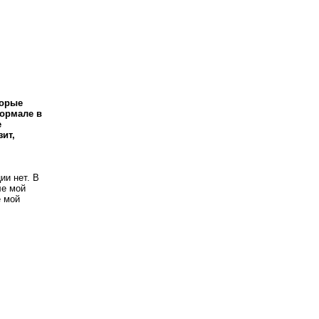
торые
формале в
е
зит,
ии нет. В
ле мой
е мой