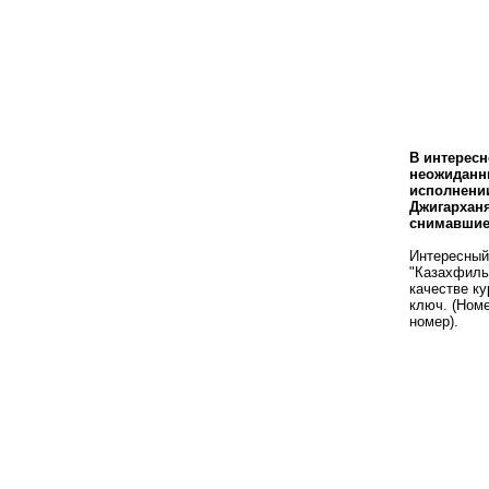
В интересн
неожиданн
исполнени
Джигарханя
снимавшиес
Интересный 
"Казахфиль
качестве ку
ключ. (Ном
номер).