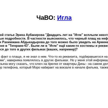
ЧаВО:
Игла
ой статье Эрика Аубакирова "Двадцать лет на "Игле" всплыли неко
ые подробности. В частности выяснилось, что черный плащ на не
и Рахимжана Абдыкадырова до того можно было увидеть на Армен
не в "Тегеране-43". Были ли в "Игле" ещё какие-то костюмы и рекви
я до того в других фильмах (ваших, например)?
факт о плаще, я не знал о нем. Что-то из реквизита, подбиравшегося на
ме", наверняка появлялось в других фильмах. Но у меня этой информац
рьеза могу сказать, что ключ на брелке от квартиры Дины - на самом де
ер телефона, который Моро набирает на вокзале в начале фильма, такж