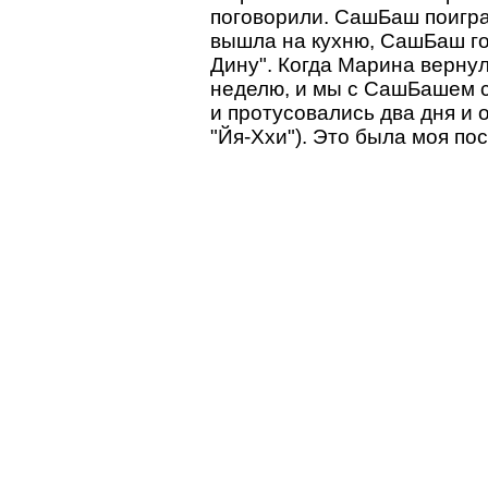
поговорили. СашБаш поигра
вышла на кухню, СашБаш го
Дину". Когда Марина вернул
неделю, и мы с СашБашем с
и протусовались два дня и 
"Йя-Ххи"). Это была моя п