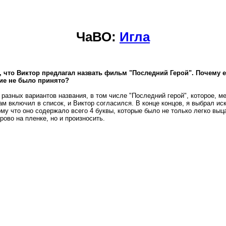
ЧаВО:
Игла
 что Виктор предлагал назвать фильм "Последний Герой". Почему е
ие не было принято?
разных вариантов названия, в том числе "Последний герой", которое, м
ам включил в список, и Виктор согласился. В конце концов, я выбрал ис
ому что оно содержало всего 4 буквы, которые было не только легко вы
рово на пленке, но и произносить.