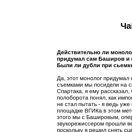
Ча
Действительно ли моноло
придумал сам Баширов и 
Были ли дубли при сьемк
Да, этот монолог придумал
съемками мы посидели на с
Спартака, я ему рассказал,
полоборота понял, как импов
не стал пытать - я ведь уж
площадке ВГИКа в этом мет
этого мы с Башировым, опе
звукорежиссером прошли вес
поскольку я решил снять сц