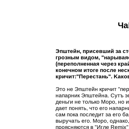
Ча
Эпштейн, присевший за с
грозным видом, "нарывая
(переполненная через кра
конечном итоге после не
кричит:"Перестань". Kако
Это не Эпштейн кричит "пер
напарник Эпштейна. Сутъ эп
деньги не только Моро, но
дает понять, что его напарн
сам пока последит за его б
выручать его. Моро, однако
проясняются в "Игле Remix"