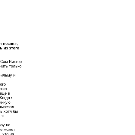
я песня»,
ь из этого
. Сам Виктор
чить только
фильму и
ого
етил:
 еще в
Когда я
линную
вырезал
ь хотя бы
 я
ру на
не может
, что на