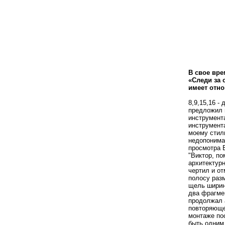
В свое вре
«Следи за 
имеет отн
8,9,15,16 -
предложил н
инструмента
инструмент
моему стилю
недопонима
просмотра В
"Виктор, по
архитектурн
чертил и о
полосу раз
щель ширин
два фрагмен
продолжал а
повторяюще
монтаже по
быть одним 