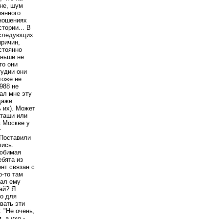
оне, шум
оянного
тношениях
стории... В
последующих
причин,
стоянно
аньше не
то они
тудии они
тоже не
988 не
ал мне эту
даже
ь их). Может
аташи или
в Москве у
т
 Поставили
лись.
любимая
ебята из
нт связан с
о-то там
зал ему
вай? Я
ко для
вать эти
: "Не очень,
, а ухо -