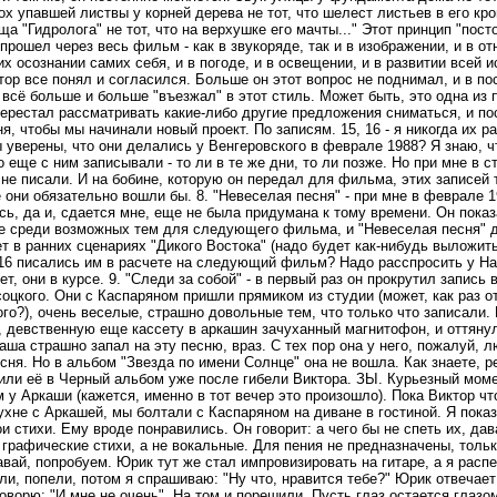
х упавшей листвы у корней дерева не тот, что шелест листьев в его кр
ща "Гидролога" не тот, что на верхушке его мачты..." Этот принцип "пост
прошел через весь фильм - как в звукоряде, так и в изображении, и в о
 их осознании самих себя, и в погоде, и в освещении, и в развитии всей и
тор все понял и согласился. Больше он этот вопрос не поднимал, и в 
всё больше и больше "въезжал" в этот стиль. Может быть, это одна из 
перестал рассматривать какие-либо другие предложения сниматься, и по
я, чтобы мы начинали новый проект. По записям. 15, 16 - я никогда их р
уверены, что они делались у Венгеровского в феврале 1988? Я знаю, ч
о еще с ним записывали - то ли в те же дни, то ли позже. Но при мне в с
не писали. И на бобине, которую он передал для фильма, этих записей 
 они обязательно вошли бы. 8. "Невеселая песня" - при мне в феврале 1
ь, да и, сдается мне, еще не была придумана к тому времени. Он показ
е среди возможных тем для следующего фильма, и "Невеселая песня" 
т в ранних сценариях "Дикого Востока" (надо будет как-нибудь выложит
, 16 писались им в расчете на следующий фильм? Надо расспросить у Н
т, они в курсе. 9. "Следи за собой" - в первый раз он прокрутил запись 
цкого. Они с Каспаряном пришли прямиком из студии (может, как раз о
го?), очень веселые, страшно довольные тем, что только что записали.
, девственную еще кассету в аркашин зачуханный магнитофон, и оттяну
ша страшно запал на эту песню, враз. С тех пор она у него, пожалуй, 
сня. Но в альбом "Звезда по имени Солнце" она не вошла. Как знаете, р
или её в Черный альбом уже после гибели Виктора. ЗЫ. Курьезный моме
 у Аркаши (кажется, именно в тот вечер это произошло). Пока Виктор чт
ухне с Аркашей, мы болтали с Каспаряном на диване в гостиной. Я пока
ои стихи. Ему вроде понравились. Он говорит: а чего бы не спеть их, да
 графические стихи, а не вокальные. Для пения не предназначены, толь
авай, попробуем. Юрик тут же стал импровизировать на гитаре, а я распе
ли, попели, потом я спрашиваю: "Ну что, нравится тебе?" Юрик отвечает
говорю: "И мне не очень". На том и порешили. Пусть глаз остается глазом