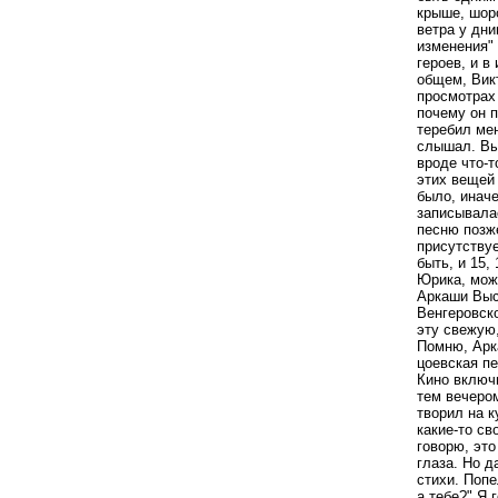
крыше, шоро
ветра у дни
изменения" 
героев, и в
общем, Вик
просмотрах 
почему он 
теребил мен
слышал. Вы 
вроде что-т
этих вещей 
было, иначе
записывалас
песню позж
присутствуе
быть, и 15
Юрика, може
Аркаши Высо
Венгеровско
эту свежую
Помню, Арка
цоевская пе
Кино включ
тем вечером
творил на к
какие-то св
говорю, это
глаза. Но д
стихи. Попе
а тебе?" Я 