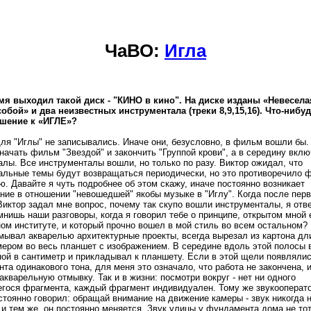
ЧаВО:
Игла
мя выходил такой диск - "КИНО в кино". На диске изданы «Невесела
собой» и два неизвестных инструментала (треки 8,9,15,16). Что-нибуд
ошение к «ИГЛЕ»?
 для "Иглы" не записывались. Иначе они, безусловно, в фильм вошли бы
ачать фильм "Звездой" и закончить "Группой крови", а в середину вклю
лы. Все инструменталы вошли, но только по разу. Виктор ожидал, что
альные темы будут возвращаться периодически, но это противоречило 
. Давайте я чуть подробнее об этом скажу, иначе постоянно возникает
ние в отношении "невошедшей" якобы музыке в "Иглу". Когда после перв
иктор задал мне вопрос, почему так скупо вошли инструменталы, я отв
мнишь наши разговоры, когда я говорил тебе о принципе, открытом мной
ом институте, и который прочно вошел в мой стиль во всем остальном? 
тмывал акварелью архитектурные проекты, всегда вырезал из картона д
мером во весь планшет с изображением. В середине вдоль этой полосы 
ой в сантиметр и прикладывал к планшету. Если в этой щели появлялис
та одинакового тона, для меня это означало, что работа не закончена, и
кварельную отмывку. Так и в жизни: посмотри вокруг - нет ни одного
гося фрагмента, каждый фрагмент индивидуален. Тому же звукооперато
стоянно говорил: обращай внимание на движение камеры - звук никогда 
и тем же, он постоянно меняется. Звук улицы у фундамента дома не тот