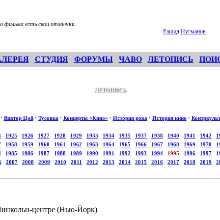
о фильма есть свои отмычки.
Рашид Нугманов
АЛЕРЕЯ
СТУДИЯ
ФОРУМЫ
ЧАВО
ЛЕТОПИСЬ
ПОИ
ЛЕТОПИСЬ
·
Виктор Цой
·
Тусовка
·
Концерты «Кино»
·
История рока
·
История кино
·
Контркуль
4
1925
1926
1927
1928
1929
1933
1934
1935
1937
1938
1940
1941
1942
1
7
1958
1959
1960
1961
1962
1963
1964
1965
1966
1967
1968
1969
1970
1
4
1985
1986
1987
1988
1989
1990
1991
1992
1993
1994
1995
1996
1997
1
6
2007
2008
2009
2010
2011
2012
2013
2014
2015
2016
2017
2018
2019
2
Линкольн-центре (Нью-Йорк)