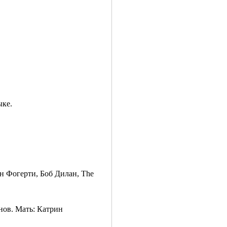
ыке.
 Фогерти, Боб Дилан, The
нов. Мать: Катрин