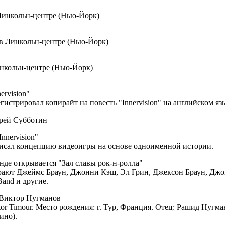
Линкольн-центре (Нью-Йорк)
 в Линкольн-центре (Нью-Йорк)
инкольн-центре (Нью-Йорк)
ervision"
гистрировал копирайт на повесть "Innervision" на английском яз
рей Субботин
nnervision"
писал концепцию видеоигры на основе одноименной истории.
нде открывается "Зал славы рок-н-ролла"
рают Джеймс Браун, Джонни Кэш, Эл Грин, Джексон Браун, Джон
Band и другие.
 Виктор Нугманов
tor Timour. Место рождения: г. Тур, Франция. Отец: Рашид Нугма
ино).