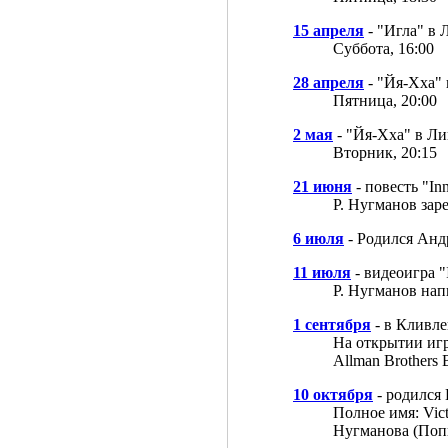
15 апреля
- "Игла" в 
Суббота, 16:00
28 апреля
- "Йя-Хха"
Пятница, 20:00
2 мая
- "Йя-Хха" в Л
Вторник, 20:15
21 июня
- повесть "Inn
Р. Нугманов заре
6 июля
- Родился Анд
11 июля
- видеоигра "I
Р. Нугманов на
1 сентября
- в Кливле
На открытии иг
Allman Brothers 
10 октября
- родился
Полное имя: Vic
Нугманова (Поп