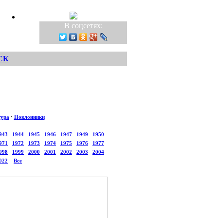
В соцсетях:
СК
тура
·
Поклонники
943
1944
1945
1946
1947
1949
1950
971
1972
1973
1974
1975
1976
1977
998
1999
2000
2001
2002
2003
2004
022
Все