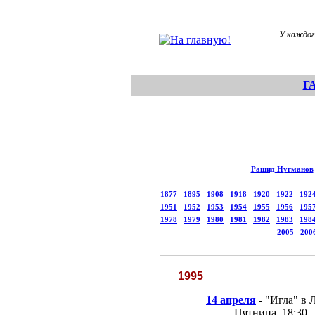
У каждог
Г
Рашид Нугманов
1877
1895
1908
1918
1920
1922
192
1951
1952
1953
1954
1955
1956
195
1978
1979
1980
1981
1982
1983
198
2005
200
1995
14 апреля
- "Игла" в 
Пятница, 18:30