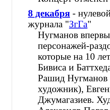
8 декабря
- нулево
журнала "
ЗгГа
"
Нугманов впервы
персонажей-раздо
которые на 10 ле
Бивиса и Баттхед
Рашид Нугманов (
художник), Евге
Джумагазиев. Ху