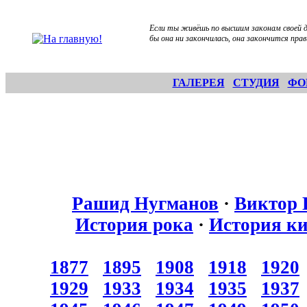
Если ты живёшь по высшим законам своей д
бы она ни закончилась, она закончится прав
ГАЛЕРЕЯ
СТУДИЯ
ФО
Рашид Нугманов
·
Виктор 
История рока
·
История к
1877
1895
1908
1918
1920
1929
1933
1934
1935
1937