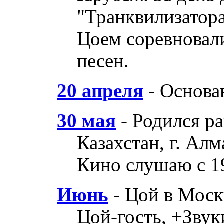
"Транквилизатора
Цоем соревновали
песен.
20 апреля
- Основа
30 мая
- Родился pa
Казахстан, г. Ал
Кино слушаю с 19
Июнь
- Цой в Моск
Цой-гость, +Звук