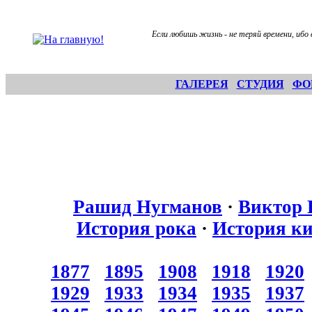
Если любишь жизнь - не теряй времени, ибо 
ГАЛЕРЕЯ
СТУДИЯ
ФО
Рашид Нугманов
·
Виктор 
История рока
·
История к
1877
1895
1908
1918
1920
1929
1933
1934
1935
1937