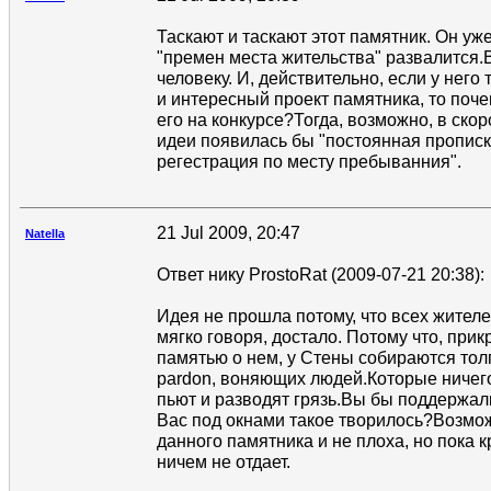
Таскают и таскают этот памятник. Он уже
"премен места жительства" развалится.
человеку. И, действительно, если у него
и интересный проект памятника, то поч
его на конкурсе?Тогда, возможно, в ско
идеи появилась бы "постоянная прописк
регестрация по месту пребыванния".
21 Jul 2009, 20:47
Natella
Ответ нику ProstoRat (2009-07-21 20:38):
Идея не прошла потому, что всех жител
мягко говоря, достало. Потому что, при
памятью о нем, у Стены собираются тол
pardon, воняющих людей.Которые ничего
пьют и разводят грязь.Вы бы поддержали
Вас под окнами такое творилось?Возмо
данного памятника и не плоха, но пока 
ничем не отдает.