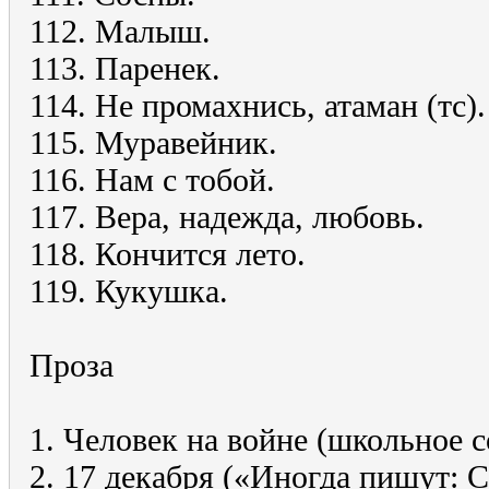
112. Малыш.
113. Паренек.
114. Hе промахнись, атаман (тс).
115. Муравейник.
116. Hам с тобой.
117. Вера, надежда, любовь.
118. Кончится лето.
119. Кукушка.
Проза
1. Человек на войне (школьное 
2. 17 декабря («Иногда пишут: 