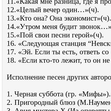
11.«Какая мне разница, где я пр
12.«Целый вечер один…»(ч).
13.«Кто она? Она экономист»(ч)
14.«Утром меня будит звонок…»
15.«Пой свои песни герой»(ч).
16. «Следующая станция “Невск
17. «Эй. Если ты есть, ответь со
18. «Если кто-то лежит, то он н
Исполнение песен других авторо
1. Черная суббота (гр. «Мифы»).
2. Пригородный блюз (М.Наумен
3. Ария мистера Х (Из оперетт