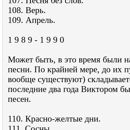
107. Песня без слов.
108. Верь.
109. Апрель.
1 9 8 9 - 1 9 9 0
Может быть, в это время были н
песни. По крайней мере, до их 
вообще существуют) складываетс
последние два года Виктором бы
песен.
110. Красно-желтые дни.
111. Сосны.