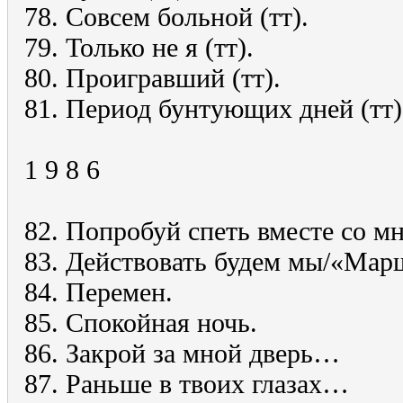
78. Совсем больной (тт).
79. Только не я (тт).
80. Проигравший (тт).
81. Период бунтующих дней (тт)
1 9 8 6
82. Попробуй спеть вместе со м
83. Действовать будем мы/«Мар
84. Перемен.
85. Спокойная ночь.
86. Закрой за мной дверь…
87. Раньше в твоих глазах…